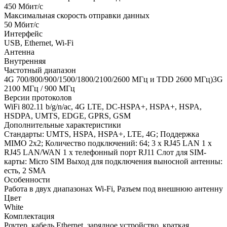
450 Мбит/с
Максимальная скорость отправки данных
50 Мбит/с
Интерфейс
USB, Ethernet, Wi-Fi
Антенна
Внутренняя
Частотный диапазон
4G 700/800/900/1500/1800/2100/2600 МГц и TDD 2600 МГц)3G
2100 МГц / 900 МГц
Версии протоколов
WiFi 802.11 b/g/n/ac, 4G LTE, DC-HSPA+, HSPA+, HSPA,
HSDPA, UMTS, EDGE, GPRS, GSM
Дополнительные характеристики
Стандарты: UMTS, HSPA, HSPA+, LTE, 4G; Поддержка
MIMO 2x2; Количество подключений: 64; 3 х RJ45 LAN 1 х
RJ45 LAN/WAN 1 х телефонный порт RJ11 Слот для SIM-
карты: Micro SIM Выход для подключения выносной антенны:
есть, 2 SMA
Особенности
Работа в двух диапазонах Wi-Fi, Разъем под внешнюю антенну
Цвет
White
Комплектация
Роутер, кабель Ethernet, зарядное устройство, краткая