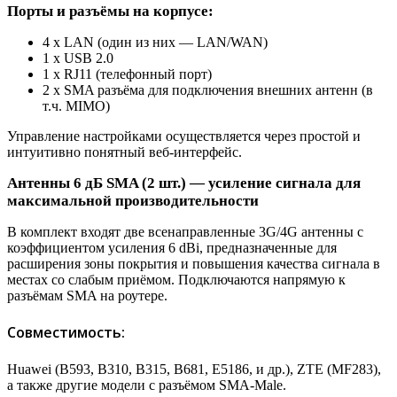
Порты и разъёмы на корпусе:
4 x LAN (один из них — LAN/WAN)
1 x USB 2.0
1 x RJ11 (телефонный порт)
2 x SMA разъёма для подключения внешних антенн (в
т.ч. MIMO)
Управление настройками осуществляется через простой и
интуитивно понятный веб-интерфейс.
Антенны 6 дБ SMA (2 шт.) — усиление сигнала для
максимальной производительности
В комплект входят две всенаправленные 3G/4G антенны с
коэффициентом усиления 6 dBi, предназначенные для
расширения зоны покрытия и повышения качества сигнала в
местах со слабым приёмом. Подключаются напрямую к
разъёмам SMA на роутере.
Совместимость:
Huawei (B593, B310, B315, B681, E5186, и др.), ZTE (MF283),
а также другие модели с разъёмом SMA-Male.