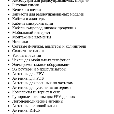
Аксессуары для радиоуправляемых моделей
Бытовая химия
Веники и щетки
Запчасти для радиоуправляемых моделей
Кабели и адаптеры
Кабели синхронизации
Кабельно-проводниковая продукция
Мобильный интернет
Монтажные элементы
Ночники
Сетевые фильтры, адаптеры и удлинители
Солнечные панели
Усилители связи
Чехлы для мобильных телефонов
Электромонтажное оборудование
5G роутеры и маршрутизаторы
Антенны для FPV
Антенны для РЭБ
Антенны для военных по частотам
Антенны для усиления интернета
Комплекты интернет в селе
Рупорные антенны для FPV дронов
Логопериодические антенны
Антенны волновой канал
Антенны RHCP