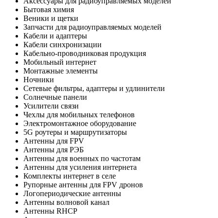
Аксессуары для радиоуправляемых моделей
Бытовая химия
Веники и щетки
Запчасти для радиоуправляемых моделей
Кабели и адаптеры
Кабели синхронизации
Кабельно-проводниковая продукция
Мобильный интернет
Монтажные элементы
Ночники
Сетевые фильтры, адаптеры и удлинители
Солнечные панели
Усилители связи
Чехлы для мобильных телефонов
Электромонтажное оборудование
5G роутеры и маршрутизаторы
Антенны для FPV
Антенны для РЭБ
Антенны для военных по частотам
Антенны для усиления интернета
Комплекты интернет в селе
Рупорные антенны для FPV дронов
Логопериодические антенны
Антенны волновой канал
Антенны RHCP