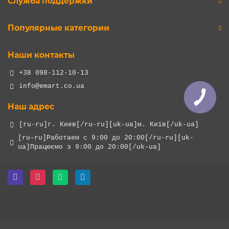
Служба поддержки
Популярные категории
Наши контакты
+38 098-112-10-13
info@emart.co.ua
КНОПКА
ЗВ'ЯЗКУ
Наш адрес
[ru-ru]г. Киев[/ru-ru][uk-ua]м. Київ[/uk-ua]
[ru-ru]Работаем с 9:00 до 20:00[/ru-ru][uk-
ua]Працюємо з 9:00 до 20:00[/uk-ua]