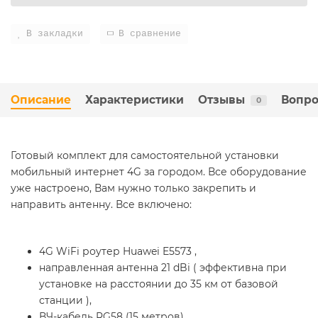
В закладки
В сравнение
Описание
Характеристики
Отзывы
Вопро
0
Готовый комплект для самостоятельной установки
мобильный интернет 4G за городом. Все оборудование
уже настроено, Вам нужно только закрепить и
направить антенну. Все включено:
4G WiFi роутер Huawei E5573 ,
направленная антенна 21 dBi ( эффективна при
установке на расстоянии до 35 км от базовой
станции ),
ВЧ-кабель RG58 (15 метров),