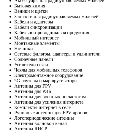
Аксессуары для радиоуправляемых моделей
Бытовая химия
Веники и щетки
Запчасти для радиоуправляемых моделей
Кабели и адаптеры
Кабели синхронизации
Кабельно-проводниковая продукция
Мобильный интернет
Монтажные элементы
Ночники
Сетевые фильтры, адаптеры и удлинители
Солнечные панели
Усилители связи
Чехлы для мобильных телефонов
Электромонтажное оборудование
5G роутеры и маршрутизаторы
Антенны для FPV
Антенны для РЭБ
Антенны для военных по частотам
Антенны для усиления интернета
Комплекты интернет в селе
Рупорные антенны для FPV дронов
Логопериодические антенны
Антенны волновой канал
Антенны RHCP