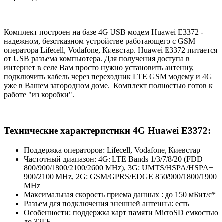
Комплект построен на базе 4G USB модем Huawei E3372 -
надежном, безотказном устройстве работающего с GSM
оператора Lifecell, Vodafone, Киевстар. Huawei E3372 питается
от USB разъема компьютера. Для получения доступа в
интернет в селе Вам просто нужно установить антенну,
подключить кабель через переходник LTE GSM модему и 4G
уже в Вашем загородном доме. Комплект полностью готов к
работе "из коробки".
Технические характеристики 4G Huawei E3372:
Поддержка операторов: Lifecell, Vodafone, Киевстар
Частотный диапазон: 4G: LTE Bands 1/3/7/8/20 (FDD
800/900/1800/2100/2600 MHz), 3G: UMTS/HSPA/HSPA+
900/2100 MHz, 2G: GSM/GPRS/EDGE 850/900/1800/1900
MHz
Максимальная скорость приема данных : до 150 мБит/с*
Разъем для подключения внешней антенны: есть
Особенности: поддержка карт памяти MicroSD емкостью
до 32ГБ.