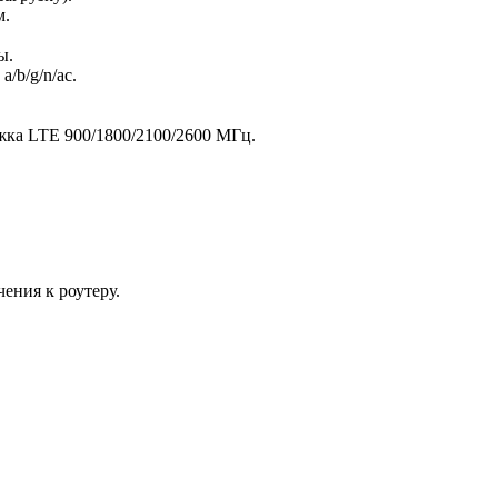
м.
ы.
/b/g/n/ac.
жка LTE 900/1800/2100/2600 МГц.
ения к роутеру.