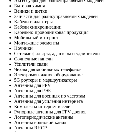
Аксессуары для радиоуправляемых моделей
Бытовая химия
Веники и щетки
Запчасти для радиоуправляемых моделей
Кабели и адаптеры
Кабели синхронизации
Кабельно-проводниковая продукция
Мобильный интернет
Монтажные элементы
Ночники
Сетевые фильтры, адаптеры и удлинители
Солнечные панели
Усилители связи
Чехлы для мобильных телефонов
Электромонтажное оборудование
5G роутеры и маршрутизаторы
Антенны для FPV
Антенны для РЭБ
Антенны для военных по частотам
Антенны для усиления интернета
Комплекты интернет в селе
Рупорные антенны для FPV дронов
Логопериодические антенны
Антенны волновой канал
Антенны RHCP