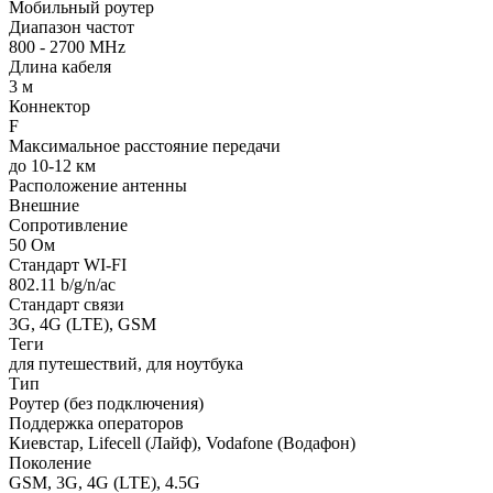
Мобильный роутер
Диапазон частот
800 - 2700 MHz
Длина кабеля
3 м
Коннектор
F
Максимальное расстояние передачи
до 10-12 км
Расположение антенны
Внешние
Сопротивление
50 Ом
Стандарт WI-FI
802.11 b/g/n/ac
Стандарт связи
3G, 4G (LTE), GSM
Теги
для путешествий, для ноутбука
Тип
Роутер (без подключения)
Поддержка операторов
Киевстар, Lifecell (Лайф), Vodafone (Водафон)
Поколение
GSM, 3G, 4G (LTE), 4.5G