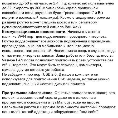
покрытия до 50 м на частоте 2.4 ГГц, количество пользователей
до 32, скорость до 300 Мбит/с (речь идет о пропускной
способности сети, роутер не будет "резать скорость" и Вы
получите возможный максимум). Кроме стандартного режима
раздачи роутер может слушить мостом или репитером
(усилителем\повторителей сигнала Вай Фай).
Коммуникационные возможности.
Начнем с главного:
наличие WAN порт для подключения проводного интернета.
Роутер поддерживает возможность подключения к проводным
провайдерам, а канал мобильного интернета можно
использовать как резервный. Незаменивая вещь в случаях ,когда
от наличия интернета зависит Ваша работа или безопастность.
Четыре LAN порта позволяют подключать к сети устройства без
wifi интерфеса. Это могут быть телевизоры, компьютеры,
камеры, другие сетевые устройства.
Не забудем и про порт USB 2.0. В нашем комплекте он
используется для подключения USB модема, но также можно
подключить внешний жесткий диск или принтер.
Программное обеспечение
. Опытные пользователи знают, что
половина возможностей скрыта даже не в железе, а в
программном оснащении и тут Mangust тоже на высоте.
Стабильная работа и широкие возможности настройки порадуют
ценителей тонкой адаптации оборудования "под себя".