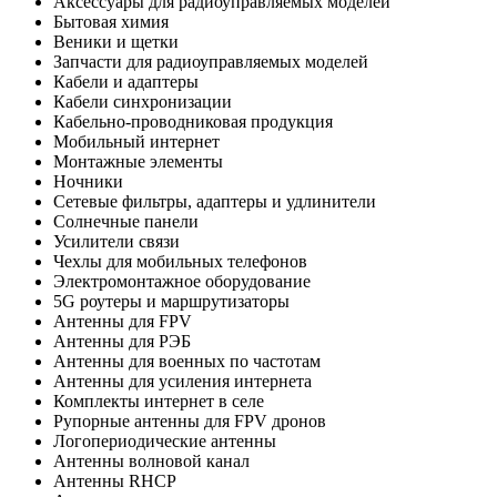
Аксессуары для радиоуправляемых моделей
Бытовая химия
Веники и щетки
Запчасти для радиоуправляемых моделей
Кабели и адаптеры
Кабели синхронизации
Кабельно-проводниковая продукция
Мобильный интернет
Монтажные элементы
Ночники
Сетевые фильтры, адаптеры и удлинители
Солнечные панели
Усилители связи
Чехлы для мобильных телефонов
Электромонтажное оборудование
5G роутеры и маршрутизаторы
Антенны для FPV
Антенны для РЭБ
Антенны для военных по частотам
Антенны для усиления интернета
Комплекты интернет в селе
Рупорные антенны для FPV дронов
Логопериодические антенны
Антенны волновой канал
Антенны RHCP