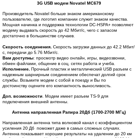
3G USB модем Novatel MC679
Производитель Novatel больше знаком американскому
пользователю, где логотип компании служит знаком качества.
Мощная начинка и поддержка технологии DC-HSPA+ позволяют
модему выдавать скорость до 42 Мбит/с, чего с запасом
достаточно в большинстве случаев.
Скорость соединения.
Скорость загрузки данных до 42.2 Мбит/
с, передачи до 5.76 Мбит/с.
Вам доступны
: просмотр видео онлайн, игры, видеозвонки,
обмен файлами, общение в соц. сетях работа и учеба.
Исполнение.
Прочный пластик и металлический USB разъем с
надежным шарнирным соединением обеспечат долгий срок
службы. Возьмите модем с собой в поезду и Вы по
достоинству оцените его компактность выносливость.
Доп. возможности
. Модем имеет разъем TS-9 для
подключения внешней антенны.
Антенна направленная Рапира 20Дб (1700-2700 МГц)
Направленная антенна типа волновой канал с коэффициентом
усиления 20 Дб поможет даже в самых сложных случаях.
Антенна показывает хорошие результаты на удалении до 20 км