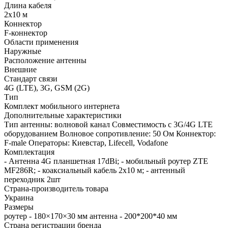
Длина кабеля
2х10 м
Коннектор
F-коннектор
Области применения
Наружные
Расположение антенны
Внешние
Стандарт связи
4G (LTE), 3G, GSM (2G)
Тип
Комплект мобильного интернета
Дополнительные характеристики
Тип антенны: волновой канал Совместимость с 3G/4G LTE
оборудованием Волновое сопротивление: 50 Ом Коннектор:
F-male Операторы: Киевстар, Lifecell, Vodafone
Комплектация
- Антенна 4G планшетная 17dBi; - мобильный роутер ZTE
MF286R; - коаксиальный кабель 2х10 м; - антенный
переходник 2шт
Страна-производитель товара
Украина
Размеры
роутер - 180×170×30 мм антенна - 200*200*40 мм
Страна регистрации бренда