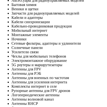
Аксессуары для радиоуправляемых моделей
Бытовая химия
Веники и щетки
Запчасти для радиоуправляемых моделей
Кабели и адаптеры
Кабели синхронизации
Кабельно-проводниковая продукция
Мобильный интернет
Монтажные элементы
Ночники
Сетевые фильтры, адаптеры и удлинители
Солнечные панели
Усилители связи
Чехлы для мобильных телефонов
Электромонтажное оборудование
5G роутеры и маршрутизаторы
Антенны для FPV
Антенны для РЭБ
Антенны для военных по частотам
Антенны для усиления интернета
Комплекты интернет в селе
Рупорные антенны для FPV дронов
Логопериодические антенны
Антенны волновой канал
Антенны RHCP