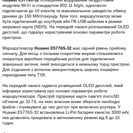
модулем Wi-Fi зі стандартом 802.11 b/g/n, одночасно
підключаючи до 10 клієнтів та максимальною швидкістю обміну
даними до 150 Мбіт/секунду. Крім того, маршрутизатор може
бути підключений до ноутбуків або ПК USB кабелем в режимі
мережної карти (NDIS). На передній панелі розташований OLED
дисплей, що підказує користувачеві основні параметри роботи
пристрою.
Маршрутизатор
Huawei E5776S-32
має гарний рівень прийому
сигналу. Для місць з поганим покриттям мережі стільникового
оператора виробник передбачив роз'єм для підключення
зовнішньої антени, який знаходиться в нижньому торці пристрою.
Для з'єднання з антеною використовують широко поширені
перехідники типу TS9.
На передній панелі гаджета розміщений OLED дисплей, який
інформує користувача про основні параметри роботи
маршрутизатора. Пристрій підтримує карти пам'яті microSD
об'ємом до 32 Гб, на яких власник може зберігати необхідні
файли і отримувати до них доступ при включенні роутера. У
Huawei E5776S-32 встановлена ​​Li-Pol батарея ємністю 3000 мАг,
яка дозволить працювати в автономному режимі від 8 до 10
годин.