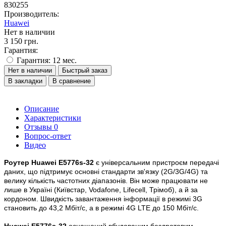
830255
Производитель:
Huawei
Нет в наличии
3 150 грн.
Гарантия:
Гарантия: 12 мес.
Нет в наличии
Быстрый заказ
В закладки
В сравнение
Описание
Характеристики
Отзывы
0
Вопрос-ответ
Видео
Роутер Huawei E5776s-32
є універсальним пристроєм передачі
даних, що підтримує основні стандарти зв'язку (2G/3G/4G) та
велику кількість частотних діапазонів. Він може працювати не
лише в Україні (Київстар, Vodafone, Lifecell, Трімоб), а й за
кордоном. Швидкість завантаження інформації в режимі 3G
становить до 43,2 Мбіт/с, а в режимі 4G LTE до 150 Мбіт/с.
Huawei E5776s-32
оснащений вбудованим бездротовим