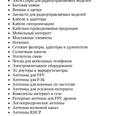
Аксессуары для радиоуправляемых моделей
Бытовая химия
Веники и щетки
Запчасти для радиоуправляемых моделей
Кабели и адаптеры
Кабели синхронизации
Кабельно-проводниковая продукция
Мобильный интернет
Монтажные элементы
Ночники
Сетевые фильтры, адаптеры и удлинители
Солнечные панели
Усилители связи
Чехлы для мобильных телефонов
Электромонтажное оборудование
5G роутеры и маршрутизаторы
Антенны для FPV
Антенны для РЭБ
Антенны для военных по частотам
Антенны для усиления интернета
Комплекты интернет в селе
Рупорные антенны для FPV дронов
Логопериодические антенны
Антенны волновой канал
Антенны RHCP