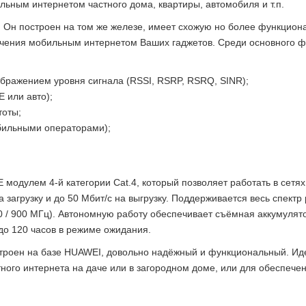
ьным интернетом частного дома, квартиры, автомобиля и т.п.
. Он построен на том же железе, имеет схожую но более функцион
ечения мобильным интернетом Ваших гаджетов. Среди основного ф
бражением уровня сигнала (RSSI, RSRP, RSRQ, SINR);
E или авто);
тоты;
бильными операторами);
E модулем 4-й категории Cat.4
, который позволяет работать в сет
а загрузку и до 50 Мбит/с на выгрузку
. Поддерживается весь спектр 
0 / 900 МГц)
. Автономную работу обеспечивает
съёмная аккумулято
до 120 часов в режиме ожидания
.
остроен на базе HUAWEI, довольно надёжный и функциональный. И
ного интернета на даче или в загородном доме, или для обеспече