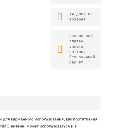
14 дней на
возврат
Наложенный
платеж,
оплата
online,
безналичный
расчет
 для карманного использования, как портативная
MIMO антенн
, может использоваться и в