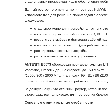
стационарных инсталляциях для обеспечения мобил
Данный роутер - это полная копия роутера
HUAWEI
использоваться для решения любых задач с обесп
следующее:
отдельное меню для настройки антенны с ото
возможность ручного выбора сити (2G, 3G, LT
возможность выбора и фиксации рабочей час
возможность фиксации TTL (для работы с мо
расширенные сетевые настройки;
русскоязычный интерфейс управления.
ANTENITI E5573
оборудован производительным
LT
Vodafone, Lifecell и др.)
на скорости
до 150 Мбит/с н
(1800 / 900 / 2600 МГц)
и для сети
3G - B1 / B8 (210
примерно на
6 часов активной работы в LTE сети
и
За данную цену - это отличный роутер, который п
своих гаджетов на природе, для построения бюджет
Основные отличительные особенности: