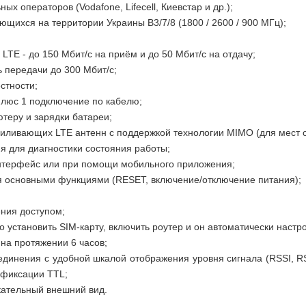
ьных операторов
(Vodafone, Lifecell, Киевстар и др.)
;
зующихся на территории Украины
B3/7/8 (1800 / 2600 / 900 МГц)
;
 LTE -
до 150 Мбит/с на приём и до 50 Мбит/с на отдачу
;
ь передачи до 300 Мбит/с;
стности;
плюс 1 подключение по кабелю;
теру и зарядки батареи;
иливающих LTE антенн с поддержкой технологии MIMO (для мест с 
я для диагностики состояния работы;
интерфейс или при помощи мобильного приложения;
я основными функциями (RESET, включение/отключение питания);
ения доступом;
 установить SIM-карту, включить роутер и он автоматически настро
 на протяжении
6 часов
;
единения с удобной шкалой отображения уровня сигнала (RSSI, R
 фиксации TTL;
кательный внешний вид.