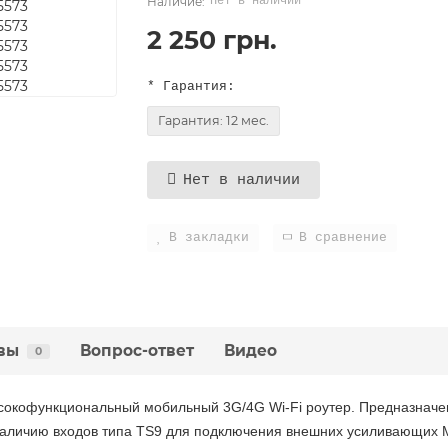
Нет в наличии
2 250 грн.
* Гарантия:
Гарантия: 12 мес.
Нет в наличии
В закладки
В сравнение
вы
Вопрос-ответ
Видео
0
ысокофункциональный мобильный 3G/4G Wi-Fi роутер. Предназначен
 наличию входов
т
ип
а TS9 для подключения внешних усиливающих 