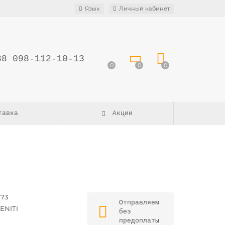
Язык
Личный кабинет
38 098-112-10-13
0
0
0
тавка
Акции
273
Отправляем
ENITI
без
предоплаты