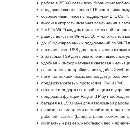
работа в 3G/4G сетях всех Украинских мобил
поддержка всего спектра LTE частот, исполь
современный чипсет с поддержкой
LTE Cat.4
;
высокая скорость интернет соединения в сети
2.4 ГГц Wi-Fi модуль с максимальной скорост
радиус действия Wi-Fі до 10 м на открытой ме
до 10 одновременных подключений по Wi-Fi 
наличие micro-USB для подключения к компью
2 разъёма TS9
для подключения выносных ус
удобная и информативная световая индикаци
возможность настройки через удобный web-
наличие механических кнопок для управлени
поддержка сетевых протоколов IPv4 и IPv6;
высокие стандарты сетевой защиты и управл
поддержка функции Plag and Play (необходимо
батарея на 1500 мАч
для автономной работы
широкие возможности настройки интернет со
рабочей частоты (band), а также возможность
компактный размер, небольшой вес и привле