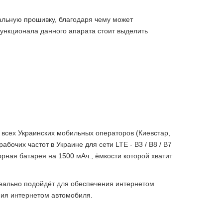
альную прошивку, благодаря чему может
ункционала данного апарата стоит выделить
ях всех Украинских мобильных операторов
(Киевстар,
рабочих частот в Украине для сети
LTE - B3 / B8 / B7
рная батарея на 1500 мАч
., ёмкости которой хватит
деально подойдёт для обеспечения интернетом
ния интернетом автомобиля.