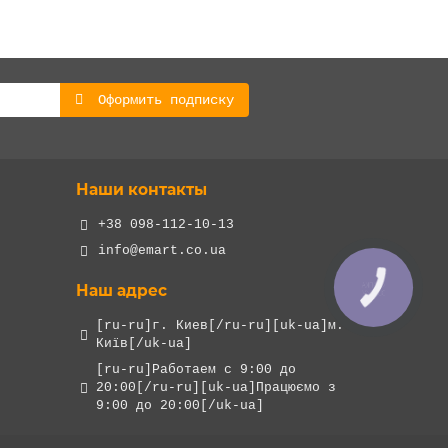
Оформить подписку
Наши контакты
+38 098-112-10-13
info@emart.co.ua
Наш адрес
КНОПКА
ЗВ'ЯЗКУ
[ru-ru]г. Киев[/ru-ru][uk-ua]м.
Київ[/uk-ua]
[ru-ru]Работаем с 9:00 до
20:00[/ru-ru][uk-ua]Працюємо з
9:00 до 20:00[/uk-ua]