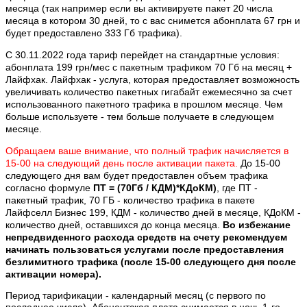
месяца (так например если вы активируете пакет 20 числа
месяца в котором 30 дней, то с вас снимется абонплата 67 грн и
будет предоставлено 333 Гб трафика).
С 30.11.2022 года тариф перейдет на стандартные условия:
абонплата 199 грн/мес с пакетным трафиком 70 Гб на месяц +
Лайфхак.
Лайфхак - услуга, которая предоставляет возможность
увеличивать количество пакетных гигабайт ежемесячно за счет
использованного пакетного трафика в прошлом месяце. Чем
больше используете - тем больше получаете в следующем
месяце.
Обращаем ваше внимание
,
что полный трафик начисляется в
15-00 на следующий день после активации пакета
.
До 15-00
следующего дня вам будет предоставлен объем трафика
согласно формуле
ПТ = (70Гб / КДМ)*КДоКМ)
, где ПТ -
пакетный трафик, 70 ГБ - количество трафика в пакете
Лайфселл Бизнес 199, КДМ - количество дней в месяце, КДоКМ -
количество дней, оставшихся до конца месяца.
Во избежание
непредвиденного расхода средств на счету рекомендуем
начинать пользоваться услугами после предоставления
безлимитного трафика (после 15-00 следующего дня после
активации номера).
Период тарификации - календарный месяц (с первого по
последнее число). Абонентская плата снимается в ночь 1-го