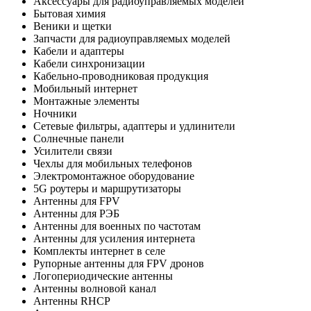
Аксессуары для радиоуправляемых моделей
Бытовая химия
Веники и щетки
Запчасти для радиоуправляемых моделей
Кабели и адаптеры
Кабели синхронизации
Кабельно-проводниковая продукция
Мобильный интернет
Монтажные элементы
Ночники
Сетевые фильтры, адаптеры и удлинители
Солнечные панели
Усилители связи
Чехлы для мобильных телефонов
Электромонтажное оборудование
5G роутеры и маршрутизаторы
Антенны для FPV
Антенны для РЭБ
Антенны для военных по частотам
Антенны для усиления интернета
Комплекты интернет в селе
Рупорные антенны для FPV дронов
Логопериодические антенны
Антенны волновой канал
Антенны RHCP