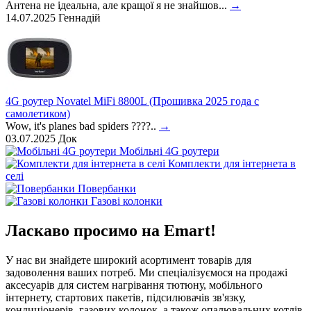
Антена не ідеальна, але кращої я не знайшов...
→
14.07.2025
Геннадій
4G роутер Novatel MiFi 8800L (Прошивка 2025 года с
самолетиком)
Wow, it's planes bad spiders ????..
→
03.07.2025
Док
Мобільні 4G роутери
Комплекти для інтернета в
селі
Повербанки
Газові колонки
Ласкаво просимо на
Emart
!
У нас ви знайдете широкий асортимент товарів для
задоволення ваших потреб. Ми спеціалізуємося на продажі
аксесуарів для систем нагрівання тютюну, мобільного
інтернету, стартових пакетів, підсилювачів зв'язку,
кондиціонерів, газових колонок, а також опалювальних котлів.