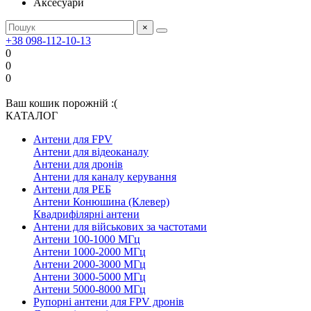
Аксесуари
×
+38 098-112-10-13
0
0
0
Ваш кошик порожній :(
КАТАЛОГ
Антени для FPV
Антени для відеоканалу
Антени для дронів
Антени для каналу керування
Антени для РЕБ
Антени Конюшина (Клевер)
Квадрифілярні антени
Антени для військових за частотами
Антени 100-1000 МГц
Антени 1000-2000 МГц
Антени 2000-3000 МГц
Антени 3000-5000 МГц
Антени 5000-8000 МГц
Рупорні антени для FPV дронів