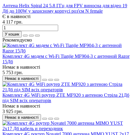
Антена Helix Spiral 24 5.8 ГГц для FPV виносна для відео 19
Дб до 100W у захисному корпусі роз'єм N female
Є в наявності
4 117 грн.
У кошик
Рекомендуємо
Комплект 4G модем с Wi-Fi Tianjie MF904-3 с антенной Razor
15Дб
Немає в наявності
5 753 грн.
Немає в наявності
Комплект 4G WiFi роутер ZTE MF920 з антеною Стріла 21Дб
під SIM всіх операторів
Немає в наявності
3 925 грн.
Немає в наявності
Комплект 4G роутер Novatel 7000 антенна MIMO YUST 2x17