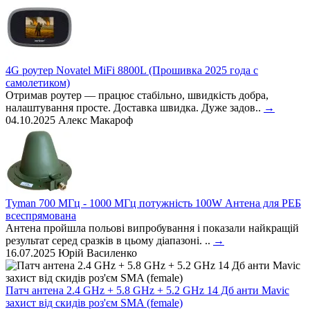
4G роутер Novatel MiFi 8800L (Прошивка 2025 года с
самолетиком)
Отримав роутер — працює стабільно, швидкість добра,
налаштування просте. Доставка швидка. Дуже задов..
→
04.10.2025
Алекс Макароф
Tyman 700 МГц - 1000 МГц потужність 100W Антена для РЕБ
всеспрямована
Антена пройшла польові випробування і показали найкращій
результат серед сразків в цьому діапазоні. ..
→
16.07.2025
Юрій Василенко
Патч антена 2.4 GHz + 5.8 GHz + 5.2 GHz 14 Дб анти Mavic
захист від скидів роз'єм SMA (female)