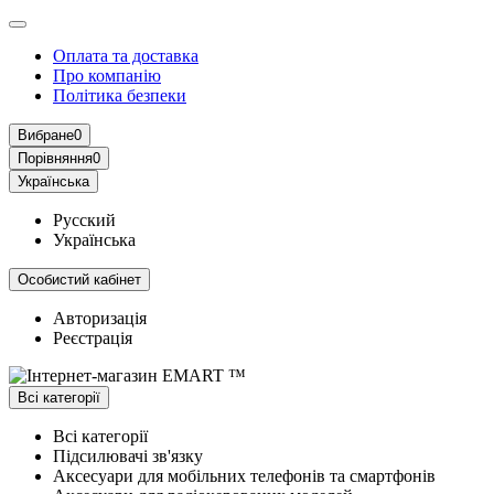
Оплата та доставка
Про компанію
Політика безпеки
Вибране
0
Порівняння
0
Українська
Русский
Українська
Особистий кабінет
Авторизація
Реєстрація
Всі категорії
Всі категорії
Підсилювачі зв'язку
Аксесуари для мобільних телефонів та смартфонів