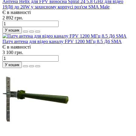
Антена Helix для FPV виносна Spiral 24 5.8 GHz для відео
19Дб до 20W у захисному корпусі роз'єм SMA Male
Є в наявності
2 892 грн.
У кошик
Патч антена для відео каналу FPV 1200 МГц 8.5 Дб SMA
Є в наявності
3 100 грн.
У кошик