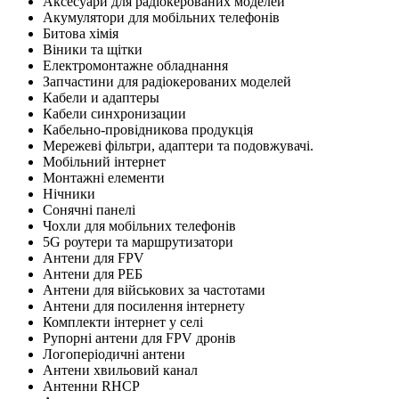
Аксесуари для радіокерованих моделей
Акумулятори для мобільних телефонів
Битова хімія
Віники та щітки
Електромонтажне обладнання
Запчастини для радіокерованих моделей
Кабели и адаптеры
Кабели синхронизации
Кабельно-провідникова продукція
Мережеві фільтри, адаптери та подовжувачі.
Мобільний інтернет
Монтажні елементи
Нічники
Сонячні панелі
Чохли для мобільних телефонів
5G роутери та маршрутизатори
Антени для FPV
Антени для РЕБ
Антени для військових за частотами
Антени для посилення інтернету
Комплекти інтернет у селі
Рупорні антени для FPV дронів
Логоперіодичні антени
Антени хвильовий канал
Антенни RHCP