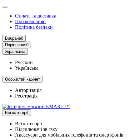
Оплата та доставка
Про компанію
Політика безпеки
Вибране
0
Порівняння
0
Українська
Русский
Українська
Особистий кабінет
Авторизація
Реєстрація
Всі категорії
Всі категорії
Підсилювачі зв'язку
Аксесуари для мобільних телефонів та смартфонів