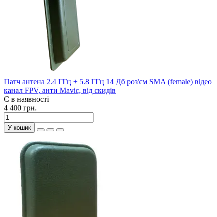
Патч антена 2.4 ГГц + 5.8 ГГц 14 Дб роз'єм SMA (female) відео
канал FPV, анти Mavic, від скидів
Є в наявності
4 400 грн.
У кошик