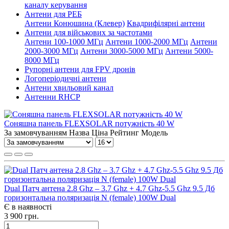
каналу керування
Антени для РЕБ
Антени Конюшина (Клевер)
Квадрифілярні антени
Антени для військових за частотами
Антени 100-1000 МГц
Антени 1000-2000 МГц
Антени
2000-3000 МГц
Антени 3000-5000 МГц
Антени 5000-
8000 МГц
Рупорні антени для FPV дронів
Логоперіодичні антени
Антени хвильовий канал
Антенни RHCP
Соняшна панель FLEXSOLAR потужність 40 W
За замовчуванням
Назва
Ціна
Рейтинг
Модель
Dual Патч антена 2.8 Ghz – 3.7 Ghz + 4.7 Ghz-5.5 Ghz 9.5 Дб
горизонтальна поляризація N (female) 100W Dual
Є в наявності
3 900 грн.