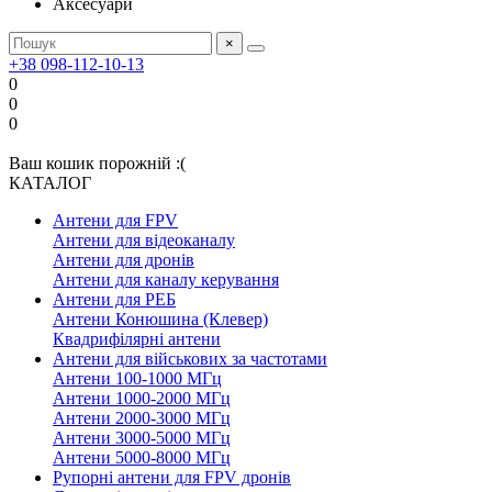
Аксесуари
×
+38 098-112-10-13
0
0
0
Ваш кошик порожній :(
КАТАЛОГ
Антени для FPV
Антени для відеоканалу
Антени для дронів
Антени для каналу керування
Антени для РЕБ
Антени Конюшина (Клевер)
Квадрифілярні антени
Антени для військових за частотами
Антени 100-1000 МГц
Антени 1000-2000 МГц
Антени 2000-3000 МГц
Антени 3000-5000 МГц
Антени 5000-8000 МГц
Рупорні антени для FPV дронів