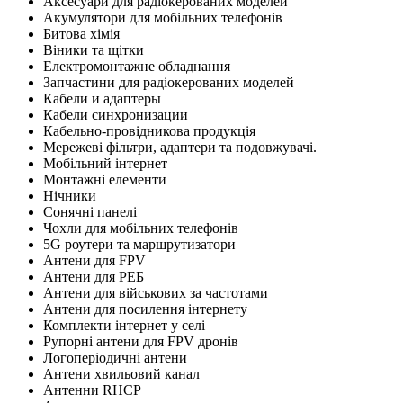
Аксесуари для радіокерованих моделей
Акумулятори для мобільних телефонів
Битова хімія
Віники та щітки
Електромонтажне обладнання
Запчастини для радіокерованих моделей
Кабели и адаптеры
Кабели синхронизации
Кабельно-провідникова продукція
Мережеві фільтри, адаптери та подовжувачі.
Мобільний інтернет
Монтажні елементи
Нічники
Сонячні панелі
Чохли для мобільних телефонів
5G роутери та маршрутизатори
Антени для FPV
Антени для РЕБ
Антени для військових за частотами
Антени для посилення інтернету
Комплекти інтернет у селі
Рупорні антени для FPV дронів
Логоперіодичні антени
Антени хвильовий канал
Антенни RHCP