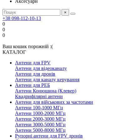
Аксесуари
×
+38 098-112-10-13
0
0
0
Ваш кошик порожній :(
КАТАЛОГ
Антени для FPV
Антени для відеоканалу
Антени для дронів
Антени для каналу керування
Антени для РЕБ
Антени Конюшина (Клевер)
Квадрифілярні антени
Антени для військових за частотами
Антени 100-1000 МГц
Антени 1000-2000 МГц
Антени 2000-3000 МГц
Антени 3000-5000 МГц
Антени 5000-8000 МГц
Рупорні антени для FPV дронів