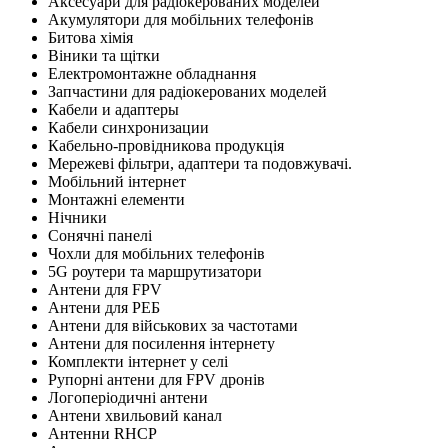
Аксесуари для радіокерованих моделей
Акумулятори для мобільних телефонів
Битова хімія
Віники та щітки
Електромонтажне обладнання
Запчастини для радіокерованих моделей
Кабели и адаптеры
Кабели синхронизации
Кабельно-провідникова продукція
Мережеві фільтри, адаптери та подовжувачі.
Мобільний інтернет
Монтажні елементи
Нічники
Сонячні панелі
Чохли для мобільних телефонів
5G роутери та маршрутизатори
Антени для FPV
Антени для РЕБ
Антени для військових за частотами
Антени для посилення інтернету
Комплекти інтернет у селі
Рупорні антени для FPV дронів
Логоперіодичні антени
Антени хвильовий канал
Антенни RHCP