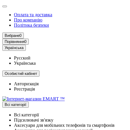
Оплата та доставка
Про компанію
Політика безпеки
Вибране
0
Порівняння
0
Українська
Русский
Українська
Особистий кабінет
Авторизація
Реєстрація
Всі категорії
Всі категорії
Підсилювачі зв'язку
Аксесуари для мобільних телефонів та смартфонів