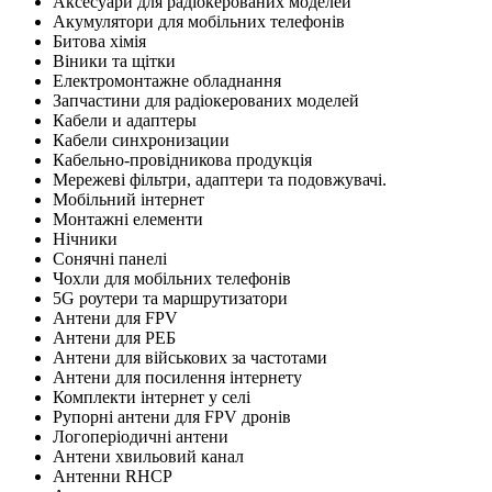
Аксесуари для радіокерованих моделей
Акумулятори для мобільних телефонів
Битова хімія
Віники та щітки
Електромонтажне обладнання
Запчастини для радіокерованих моделей
Кабели и адаптеры
Кабели синхронизации
Кабельно-провідникова продукція
Мережеві фільтри, адаптери та подовжувачі.
Мобільний інтернет
Монтажні елементи
Нічники
Сонячні панелі
Чохли для мобільних телефонів
5G роутери та маршрутизатори
Антени для FPV
Антени для РЕБ
Антени для військових за частотами
Антени для посилення інтернету
Комплекти інтернет у селі
Рупорні антени для FPV дронів
Логоперіодичні антени
Антени хвильовий канал
Антенни RHCP