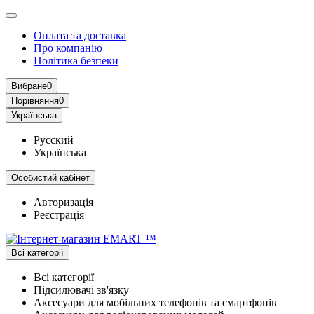
Оплата та доставка
Про компанію
Політика безпеки
Вибране
0
Порівняння
0
Українська
Русский
Українська
Особистий кабінет
Авторизація
Реєстрація
Всі категорії
Всі категорії
Підсилювачі зв'язку
Аксесуари для мобільних телефонів та смартфонів