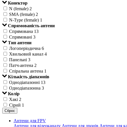
Конектор
N (female)
2
SMA (female)
2
N-Type (female)
1
Спрямованість антени
Спрямована
13
Спрямовані
3
Тип антени
Логоперіодична
6
Хвильовий канал
4
Панельні
3
Патч-антена
2
Спіральна антена
1
Кількість діапазонів
Однодіапазонні
13
Однодіапазонна
3
Колір
Хакі
2
Сірий
1
Сброс
Антени для FPV
Антени для відеоканалу
Антени для дронів
Антени для к