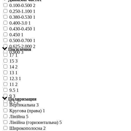
0.100-0.500
2
0.250-1.100
1
0.380-0.530
1
0.400-3.0
1
0.430-0.450
1
0.450
1
0.500-0.700
1
0.625-2.000
2
Посилення
0.900
3
17
1
15
3
14
2
13
1
12.3
1
11
2
9.5
1
9
3
Поляризация
8.5
2
Вертикальна
3
Кругова (права)
1
Лінійна
5
Лінійна (горизонтальна)
5
Широкополосна
2