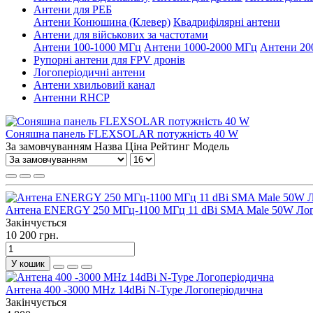
Антени для РЕБ
Антени Конюшина (Клевер)
Квадрифілярні антени
Антени для військових за частотами
Антени 100-1000 МГц
Антени 1000-2000 МГц
Антени 20
Рупорні антени для FPV дронів
Логоперіодичні антени
Антени хвильовий канал
Антенни RHCP
Соняшна панель FLEXSOLAR потужність 40 W
За замовчуванням
Назва
Ціна
Рейтинг
Модель
Антена ENERGY 250 МГц-1100 МГц 11 dBi SMA Male 50W Лог
Закінчується
10 200 грн.
У кошик
Антена 400 -3000 MHz 14dBi N-Type Логоперіодична
Закінчується