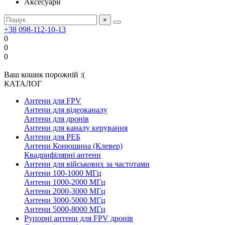
Аксесуари
×
+38 098-112-10-13
0
0
0
Ваш кошик порожній :(
КАТАЛОГ
Антени для FPV
Антени для відеоканалу
Антени для дронів
Антени для каналу керування
Антени для РЕБ
Антени Конюшина (Клевер)
Квадрифілярні антени
Антени для військових за частотами
Антени 100-1000 МГц
Антени 1000-2000 МГц
Антени 2000-3000 МГц
Антени 3000-5000 МГц
Антени 5000-8000 МГц
Рупорні антени для FPV дронів