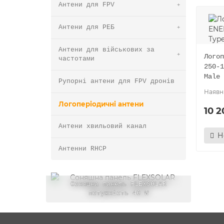
Антени для FPV
Антени для РЕБ
Антени для військових за
Логоп
частотами
250-1
Male 
Рупорні антени для FPV дронів
Логоперіодичні антени
10 2
Антени хвильовий канал
Н
Антенни RHCP
Соняшна панель FLEXSOLAR
потужність 40 W