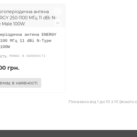
еріодична антена ENERGY
100 МГц 11 dBi N-Type
100W
Немає в наявності
00 грн.
емає в наявності
Показано від 1 до 10 з 10 (всього с