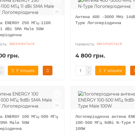
Антена 400 -3000 MHz 14d
а ENERGY 250 МГц-1100
Type Логоперіодична
1 dBi SMA Male 50W
еріодична
Закінчується
Закінчується
00 грн.
4 800 грн.
У кошик
У кошик
а ENERGY 100 МГц-500 МГц
Логоперіодична антена EN
SMA Male 50W
100-500 МГц 9dBi N-Type 
еріодична
100W