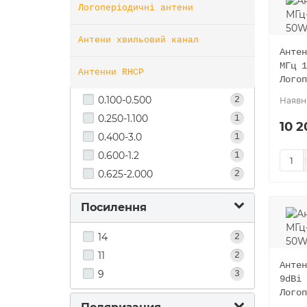
Логоперіодичні антени
Energy
6
MyWay
1
Антени хвильовий канал
Антен
МГц 1
Діапазон частот
Антенни RHCP
Логоп
0.100-0.500
2
0.250-1.100
1
10 2
0.400-3.0
1
0.600-1.2
1
0.625-2.000
2
Посилення
14
2
11
2
Антен
9
3
9dBi 
Логоп