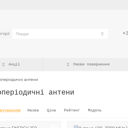
и
+
егорії
Акції
Умови повернення
оперіодичні антени
оперіодичні антени
вчуванням
Назва
Ціна
Рейтинг
Модель