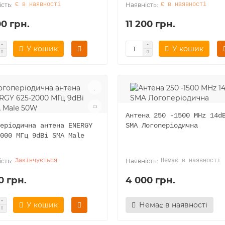
Є в наявності
Є в наявності
00 грн.
11 200 грн.
У кошик
У кошик
Антена 250 -1500 MHz 14d
еріодична антена ENERGY
SMA Логоперіодична
000 МГц 9dBi SMA Male
Закінчується
Немає в наявності
0 грн.
4 000 грн.
У кошик
Немає в наявності