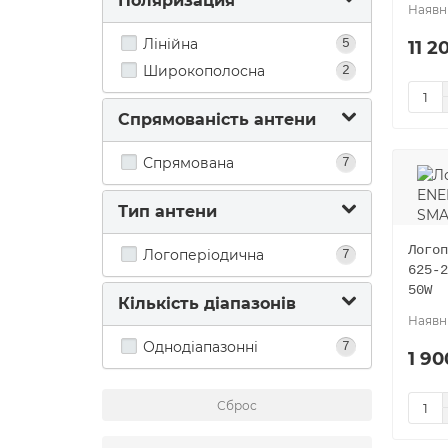
Поляризация
Лінійна
11 2
5
Широкополосна
2
Спрямованість антени
Спрямована
7
Тип антени
Логоп
Логоперіодична
7
625-2
50W
Кількість діапазонів
Однодіапазонні
7
1 90
Сброс