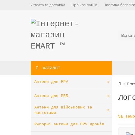
Оплата та доставка
Про компанію
Політика безпек
Всі кат
КАТАЛОГ
Антени для FPV
Лог
Лог
Антени для РЕБ
Антени для військових за
частотами
Фільтр
За замо
Рупорні антени для FPV дронів
Виробники