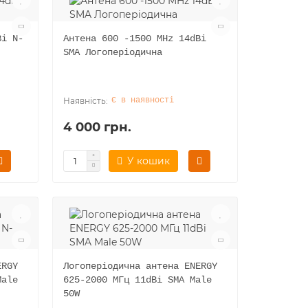
Bi N-
Антена 600 -1500 MHz 14dBi
SMA Логоперіодична
Є в наявності
4 000 грн.
У кошик
ERGY
Логоперіодична антена ENERGY
Male
625-2000 МГц 11dBi SMA Male
50W