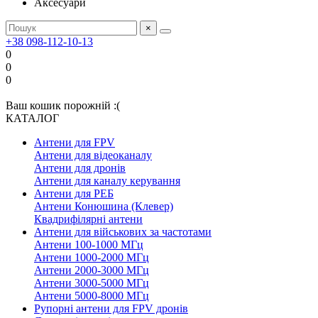
Аксесуари
×
+38 098-112-10-13
0
0
0
Ваш кошик порожній :(
КАТАЛОГ
Антени для FPV
Антени для відеоканалу
Антени для дронів
Антени для каналу керування
Антени для РЕБ
Антени Конюшина (Клевер)
Квадрифілярні антени
Антени для військових за частотами
Антени 100-1000 МГц
Антени 1000-2000 МГц
Антени 2000-3000 МГц
Антени 3000-5000 МГц
Антени 5000-8000 МГц
Рупорні антени для FPV дронів