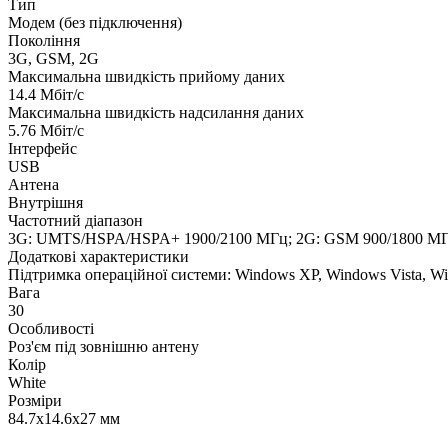
Тип
Модем (без підключення)
Покоління
3G, GSM, 2G
Максимальна швидкість прийому даних
14.4 Мбіт/с
Максимальна швидкість надсилання даних
5.76 Мбіт/с
Інтерфейс
USB
Антена
Внутрішня
Частотний діапазон
3G: UMTS/HSPA/HSPA+ 1900/2100 МГц; 2G: GSM 900/1800 М
Додаткові характеристики
Підтримка операційної системи: Windows XP, Windows Vista, W
Вага
30
Особливості
Роз'єм під зовнішню антену
Колір
White
Розміри
84.7х14.6х27 мм