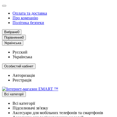
Оплата та доставка
Про компанію
Політика безпеки
Вибране
0
Порівняння
0
Українська
Русский
Українська
Особистий кабінет
Авторизація
Реєстрація
Всі категорії
Всі категорії
Підсилювачі зв'язку
Аксесуари для мобільних телефонів та смартфонів