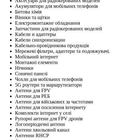
Аксесуари для радіокерованих моделей
Акумулятори для мобільних телефонів
Битова хімія
Віники та щітки
Електромонтажне обладнання
Запчастини для радіокерованих моделей
Кабели и адаптеры
Кабели синхронизации
Кабельно-провідникова продукція
Мережеві фільтри, адаптери та подовжувачі.
Мобільний інтернет
Монтажні елементи
Нічники
Сонячні панелі
Чохли для мобільних телефонів
5G роутери та маршрутизатори
Антени для FPV
Антени для РЕБ
Антени для військових за частотами
Антени для посилення інтернету
Комплекти інтернет у селі
Рупорні антени для FPV дронів
Логоперіодичні антени
Антени хвильовий канал
Антенни RHCP