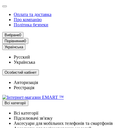
Оплата та доставка
Про компанію
Політика безпеки
Вибране
0
Порівняння
0
Українська
Русский
Українська
Особистий кабінет
Авторизація
Реєстрація
Всі категорії
Всі категорії
Підсилювачі зв'язку
Аксесуари для мобільних телефонів та смартфонів