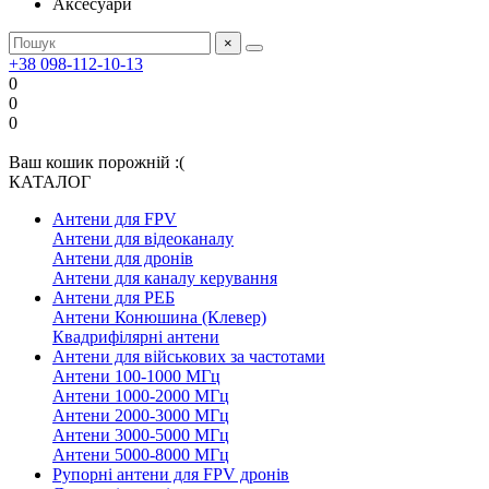
Аксесуари
×
+38 098-112-10-13
0
0
0
Ваш кошик порожній :(
КАТАЛОГ
Антени для FPV
Антени для відеоканалу
Антени для дронів
Антени для каналу керування
Антени для РЕБ
Антени Конюшина (Клевер)
Квадрифілярні антени
Антени для військових за частотами
Антени 100-1000 МГц
Антени 1000-2000 МГц
Антени 2000-3000 МГц
Антени 3000-5000 МГц
Антени 5000-8000 МГц
Рупорні антени для FPV дронів