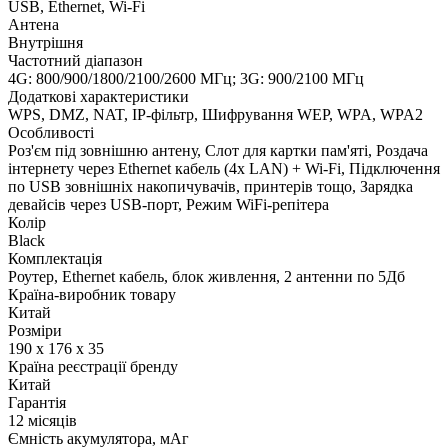
USB, Ethernet, Wi-Fi
Антена
Внутрішня
Частотний діапазон
4G: 800/900/1800/2100/2600 МГц; 3G: 900/2100 МГц
Додаткові характеристики
WPS, DMZ, NAT, IP-фільтр, Шифрування WEP, WPA, WPA2
Особливості
Роз'єм під зовнішню антену, Слот для картки пам'яті, Роздача
інтернету через Ethernet кабель (4х LAN) + Wi-Fi, Підключення
по USB зовнішніх накопичувачів, принтерів тощо, Зарядка
девайсів через USB-порт, Режим WiFi-репітера
Колір
Black
Комплектація
Роутер, Ethernet кабель, блок живлення, 2 антенни по 5Дб
Країна-виробник товару
Китай
Розміри
190 x 176 x 35
Країна реєстрації бренду
Китай
Гарантія
12 місяців
Ємність акумулятора, мАг