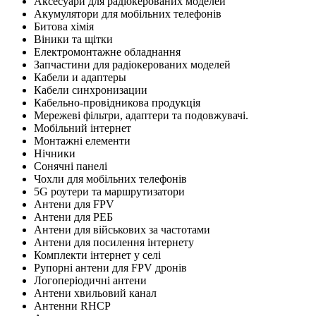
Аксесуари для радіокерованих моделей
Акумулятори для мобільних телефонів
Битова хімія
Віники та щітки
Електромонтажне обладнання
Запчастини для радіокерованих моделей
Кабели и адаптеры
Кабели синхронизации
Кабельно-провідникова продукція
Мережеві фільтри, адаптери та подовжувачі.
Мобільний інтернет
Монтажні елементи
Нічники
Сонячні панелі
Чохли для мобільних телефонів
5G роутери та маршрутизатори
Антени для FPV
Антени для РЕБ
Антени для військових за частотами
Антени для посилення інтернету
Комплекти інтернет у селі
Рупорні антени для FPV дронів
Логоперіодичні антени
Антени хвильовий канал
Антенни RHCP