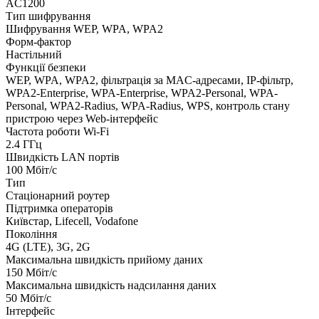
AC1200
Тип шифрування
Шифрування WEP, WPA, WPA2
Форм-фактор
Настільний
Функції безпеки
WEP, WPA, WPA2, фільтрація за MAC-адресами, IP-фільтр,
WPA2-Enterprise, WPA-Enterprise, WPA2-Personal, WPA-
Personal, WPA2-Radius, WPA-Radius, WPS, контроль стану
пристрою через Web-інтерфейс
Частота роботи Wi-Fi
2.4 ГГц
Швидкість LAN портів
100 Мбіт/с
Тип
Стаціонарний роутер
Підтримка операторів
Київстар, Lifecell, Vodafone
Покоління
4G (LTE), 3G, 2G
Максимальна швидкість прийому даних
150 Мбіт/с
Максимальна швидкість надсилання даних
50 Мбіт/с
Інтерфейс