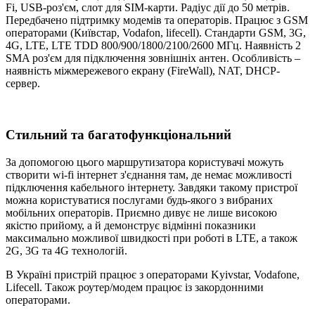
Fi, USB-роз'єм, слот для SIM-карти. Радіус дії до 50 метрів.
Передбачено підтримку модемів та операторів. Працює з GSM
операторами (Київстар, Vodafon, lifecell). Стандарти GSM, 3G,
4G, LTE, LTE TDD 800/900/1800/2100/2600 МГц. Наявність 2
SMA роз'єм для підключення зовнішніх антен. Особливість –
наявність міжмережевого екрану (FireWall), NAT, DHCP-
сервер.
Стильний та багатофункціональний
За допомогою цього маршрутизатора користувачі можуть
створити wi-fi інтернет з'єднання там, де немає можливості
підключення кабельного інтернету. Завдяки такому пристрої
можна користуватися послугами будь-якого з вибраних
мобільних операторів. Приємно дивує не лише високою
якістю прийому, а й демонструє відмінні показники
максимально можливої швидкості при роботі в LTE, а також
2G, 3G та 4G технологій.
В Україні пристрій працює з операторами Kyivstar, Vodafone,
Lifecell. Також роутер/модем працює із закордонними
операторами.