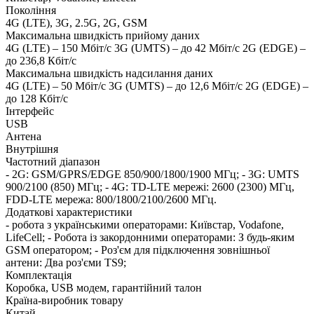
Покоління
4G (LTE), 3G, 2.5G, 2G, GSM
Максимальна швидкість прийому даних
4G (LTE) – 150 Мбіт/c 3G (UMTS) – до 42 Мбіт/c 2G (EDGE) –
до 236,8 Кбіт/с
Максимальна швидкість надсилання даних
4G (LTE) – 50 Мбіт/c 3G (UMTS) – до 12,6 Мбіт/c 2G (EDGE) –
до 128 Кбіт/с
Інтерфейс
USB
Антена
Внутрішня
Частотний діапазон
- 2G: GSM/GPRS/EDGE 850/900/1800/1900 МГц; - 3G: UMTS
900/2100 (850) МГц; - 4G: TD-LTE мережі: 2600 (2300) МГц,
FDD-LTE мережа: 800/1800/2100/2600 МГц.
Додаткові характеристики
- робота з українськими операторами: Київстар, Vodafone,
LifeCell; - Робота із закордонними операторами: З будь-яким
GSM оператором; - Роз'єм для підключення зовнішньої
антени: Два роз'єми TS9;
Комплектація
Коробка, USB модем, гарантійний талон
Країна-виробник товару
Китай