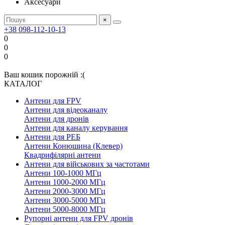
Аксесуари
×
+38 098-112-10-13
0
0
0
Ваш кошик порожній :(
КАТАЛОГ
Антени для FPV
Антени для відеоканалу
Антени для дронів
Антени для каналу керування
Антени для РЕБ
Антени Конюшина (Клевер)
Квадрифілярні антени
Антени для військових за частотами
Антени 100-1000 МГц
Антени 1000-2000 МГц
Антени 2000-3000 МГц
Антени 3000-5000 МГц
Антени 5000-8000 МГц
Рупорні антени для FPV дронів