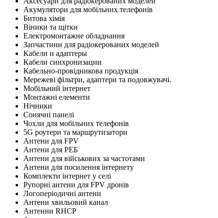
Аксесуари для радіокерованих моделей
Акумулятори для мобільних телефонів
Битова хімія
Віники та щітки
Електромонтажне обладнання
Запчастини для радіокерованих моделей
Кабели и адаптеры
Кабели синхронизации
Кабельно-провідникова продукція
Мережеві фільтри, адаптери та подовжувачі.
Мобільний інтернет
Монтажні елементи
Нічники
Сонячні панелі
Чохли для мобільних телефонів
5G роутери та маршрутизатори
Антени для FPV
Антени для РЕБ
Антени для військових за частотами
Антени для посилення інтернету
Комплекти інтернет у селі
Рупорні антени для FPV дронів
Логоперіодичні антени
Антени хвильовий канал
Антенни RHCP