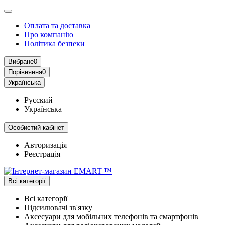
Оплата та доставка
Про компанію
Політика безпеки
Вибране
0
Порівняння
0
Українська
Русский
Українська
Особистий кабінет
Авторизація
Реєстрація
Всі категорії
Всі категорії
Підсилювачі зв'язку
Аксесуари для мобільних телефонів та смартфонів