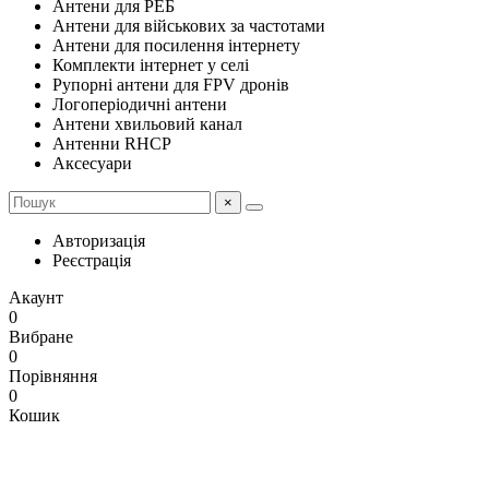
Антени для РЕБ
Антени для військових за частотами
Антени для посилення інтернету
Комплекти інтернет у селі
Рупорні антени для FPV дронів
Логоперіодичні антени
Антени хвильовий канал
Антенни RHCP
Аксесуари
×
Авторизація
Реєстрація
Акаунт
0
Вибране
0
Порівняння
0
Кошик