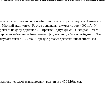
жна легко отримати і при необхідності налаштувати під себе. Важливою
ати. Місткий акумулятор. Роутер оснащений акумулятором 4000 мАг. У
екладі на добу дорівнює 24. Вражає! Радіус дії Wi-Fi. Netgear Aircard
ер легко забезпечить Інтернетом офіс, квартиру або навіть будинок. Такі
зувати сигнал? - Легко. Відразу 2 роз'єми для зовнішньої антени які
дкість передачі здатна досягти величини в 450 Мбіт/ сек.