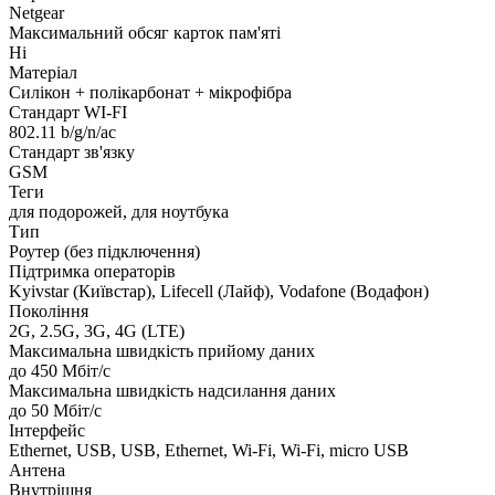
Netgear
Максимальний обсяг карток пам'яті
Ні
Матеріал
Силікон + полікарбонат + мікрофібра
Стандарт WI-FI
802.11 b/g/n/ac
Стандарт зв'язку
GSM
Теги
для подорожей, для ноутбука
Тип
Роутер (без підключення)
Підтримка операторів
Kyivstar (Київстар), Lifecell (Лайф), Vodafone (Водафон)
Покоління
2G, 2.5G, 3G, 4G (LTE)
Максимальна швидкість прийому даних
до 450 Мбіт/с
Максимальна швидкість надсилання даних
до 50 Мбіт/с
Інтерфейс
Ethernet, USB, USB, Ethernet, Wi-Fi, Wi-Fi, micro USB
Антена
Внутрішня