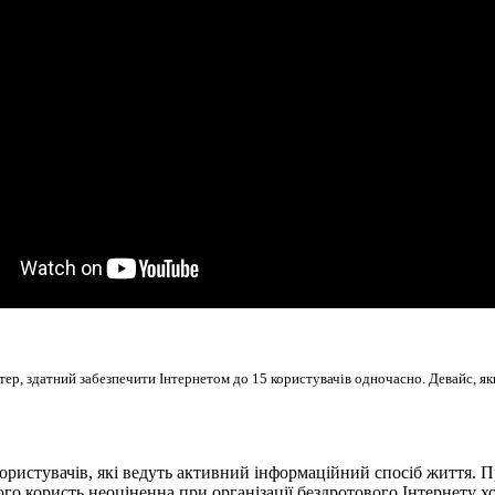
тер, здатний забезпечити Інтернетом до 15 користувачів одночасно. Девайс, я
користувачів, які ведуть активний інформаційний спосіб життя.
о користь неоціненна при організації бездротового Інтернету хоч 