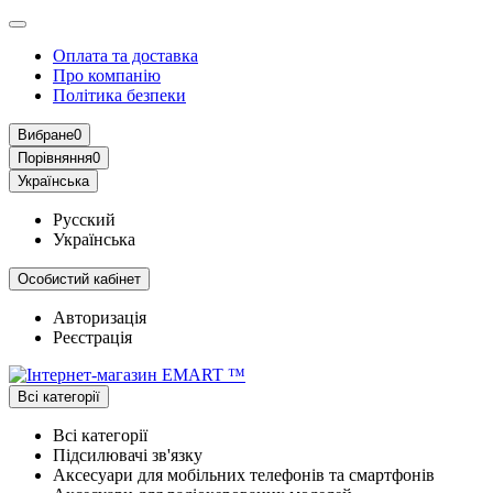
Оплата та доставка
Про компанію
Політика безпеки
Вибране
0
Порівняння
0
Українська
Русский
Українська
Особистий кабінет
Авторизація
Реєстрація
Всі категорії
Всі категорії
Підсилювачі зв'язку
Аксесуари для мобільних телефонів та смартфонів