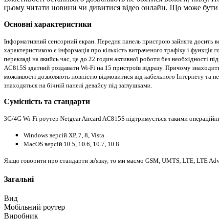
цьому читати новини чи дивитися відео онлайн. Що може бути
Основні характеристики
Інформативний сенсорний екран. Передня панель пристрою зайнята досить ве
характеристикою є інформація про кількість витраченого трафіку і функція 
перекладі на якийсь час, це до 22 годин активної роботи без необхідності пі
AC815S здатний роздавати Wi-Fi на 15 пристроїв відразу. Причому знаходитис
можливості дозволяють повністю відмовитися від кабельного Інтернету та не б
знаходяться на бічній панелі девайсу під заглушками.
Сумісність та стандарти
3G/4G Wi-Fi роутер Netgear Aircard AC815S підтримується такими операцій
Windows версій ХР, 7, 8, Vista
MacOS версій 10.5, 10.6, 10.7, 10.8
Якщо говорити про стандарти зв'язку, то ми маємо GSM, UMTS, LTE, LTE Adva
Загальні
Вид
Мобільний роутер
Виробник