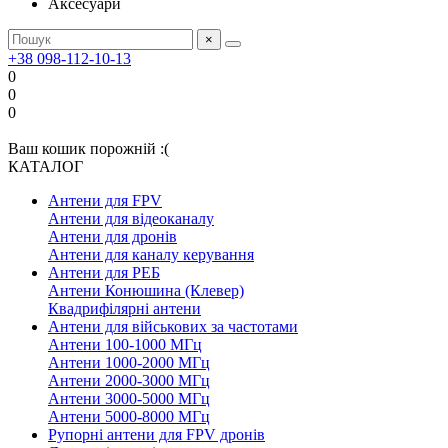
Аксесуари
×
+38 098-112-10-13
0
0
0
Ваш кошик порожній :(
КАТАЛОГ
Антени для FPV
Антени для відеоканалу
Антени для дронів
Антени для каналу керування
Антени для РЕБ
Антени Конюшина (Клевер)
Квадрифілярні антени
Антени для військових за частотами
Антени 100-1000 МГц
Антени 1000-2000 МГц
Антени 2000-3000 МГц
Антени 3000-5000 МГц
Антени 5000-8000 МГц
Рупорні антени для FPV дронів