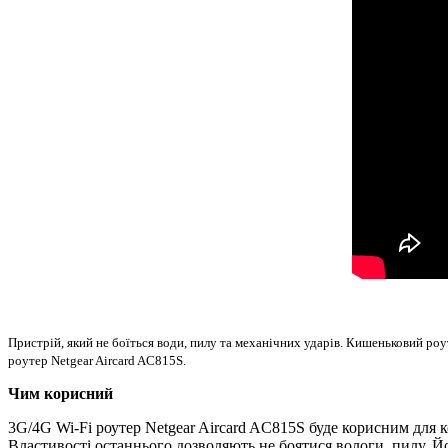
Пристрій, який не боїться води, пилу та механічних ударів. Кишеньковий роу
роутер Netgear Aircard AC815S.
Чим корисний
3G/4G Wi-Fi роутер Netgear Aircard AC815S буде корисним для 
Властивості останнього дозволяють не боятися вологи, пилу. Йог