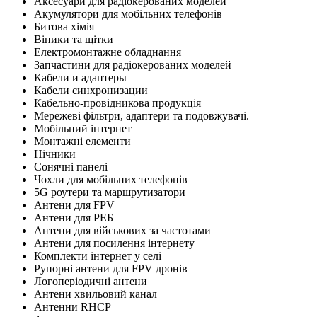
Аксесуари для радіокерованих моделей
Акумулятори для мобільних телефонів
Битова хімія
Віники та щітки
Електромонтажне обладнання
Запчастини для радіокерованих моделей
Кабели и адаптеры
Кабели синхронизации
Кабельно-провідникова продукція
Мережеві фільтри, адаптери та подовжувачі.
Мобільний інтернет
Монтажні елементи
Нічники
Сонячні панелі
Чохли для мобільних телефонів
5G роутери та маршрутизатори
Антени для FPV
Антени для РЕБ
Антени для військових за частотами
Антени для посилення інтернету
Комплекти інтернет у селі
Рупорні антени для FPV дронів
Логоперіодичні антени
Антени хвильовий канал
Антенни RHCP