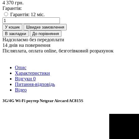
4 370 грн.
Гарантія:
Гарантія: 12 міс.
У кошик
Швидке замовлення
В закладки
До порівняння
Надсилаємо без передоплати
14 днів на повернення
Післяплата, оплата online, безготівковий розрахунок
Опис
Характеристики
Відгуки
0
Питання-відповідь
Відео
3G/4G Wi-Fi роутер Netgear Aircard AC815S