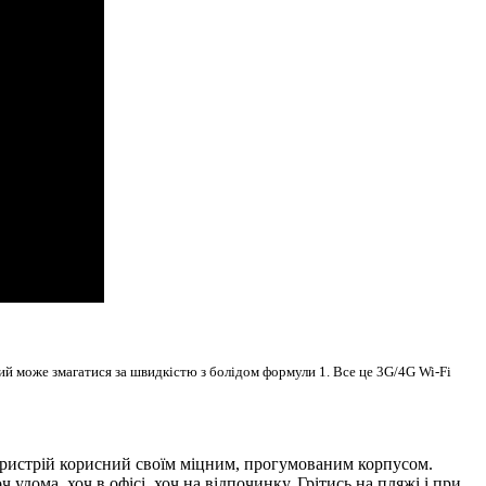
кий може змагатися за швидкістю з болідом формули 1. Все це 3G/4G Wi-Fi
 Пристрій корисний своїм міцним, прогумованим корпусом.
удома, хоч в офісі, хоч на відпочинку. Грітись на пляжі і при