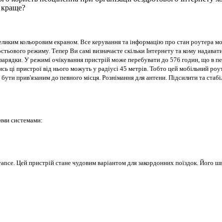
 краще?
ликим кольоровим екраном. Все керування та інформацію про стан роутера мо
гостьового режиму. Тепер Ви самі визначаєте скільки Інтернету та кому надав
дзарядки. У режимі очікування пристрій може перебувати до 576 годин, що в пер
ь ці пристрої від нього можуть у радіусі 45 метрів. Тобто цей мобільний роут
ути прив'язаним до певного місця. Рознімання для антени. Підсилити та стабілі
ними системами:
nce. Цей пристрій стане чудовим варіантом для закордонних поїздок. Його шви