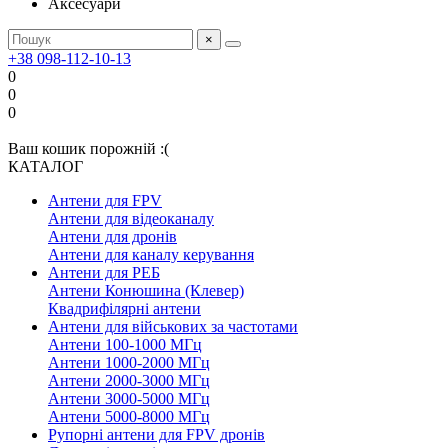
Аксесуари
×
+38 098-112-10-13
0
0
0
Ваш кошик порожній :(
КАТАЛОГ
Антени для FPV
Антени для відеоканалу
Антени для дронів
Антени для каналу керування
Антени для РЕБ
Антени Конюшина (Клевер)
Квадрифілярні антени
Антени для військових за частотами
Антени 100-1000 МГц
Антени 1000-2000 МГц
Антени 2000-3000 МГц
Антени 3000-5000 МГц
Антени 5000-8000 МГц
Рупорні антени для FPV дронів