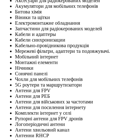
Аксесуари для радіокерованих моделей
Акумулятори для мобільних телефонів
Битова хімія
Віники та щітки
Електромонтажне обладнання
Запчастини для радіокерованих моделей
Кабели и адаптеры
Кабели синхронизации
Кабельно-провідникова продукція
Мережеві фільтри, адаптери та подовжувачі.
Мобільний інтернет
Монтажні елементи
Нічники
Сонячні панелі
Чохли для мобільних телефонів
5G роутери та маршрутизатори
Антени для FPV
Антени для РЕБ
Антени для військових за частотами
Антени для посилення інтернету
Комплекти інтернет у селі
Рупорні антени для FPV дронів
Логоперіодичні антени
Антени хвильовий канал
Антенни RHCP