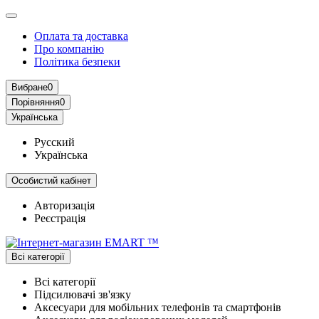
Оплата та доставка
Про компанію
Політика безпеки
Вибране
0
Порівняння
0
Українська
Русский
Українська
Особистий кабінет
Авторизація
Реєстрація
Всі категорії
Всі категорії
Підсилювачі зв'язку
Аксесуари для мобільних телефонів та смартфонів