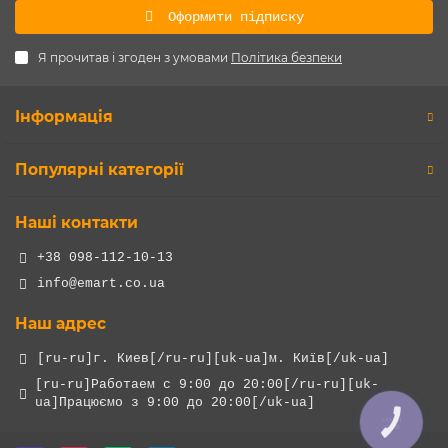
Оформити підписку
Я прочитав і згоден з умовами
Політика безпеки
Інформація
Популярні категорії
Наші контакти
+38 098-112-10-13
info@emart.co.ua
Наш адрес
[ru-ru]г. Киев[/ru-ru][uk-ua]м. Київ[/uk-ua]
[ru-ru]Работаем с 9:00 до 20:00[/ru-ru][uk-
ua]Працюємо з 9:00 до 20:00[/uk-ua]
КНОПКА
ЗВ'ЯЗКУ