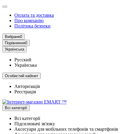
Оплата та доставка
Про компанію
Політика безпеки
Вибране
0
Порівняння
0
Українська
Русский
Українська
Особистий кабінет
Авторизація
Реєстрація
Всі категорії
Всі категорії
Підсилювачі зв'язку
Аксесуари для мобільних телефонів та смартфонів