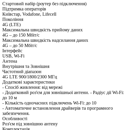
Стартовий набір (роутер без підключення)
Підтримка операторів
Київстар, Vodafone, Lifecell
Покоління
4G (LTE)
Максимальна швидкість прийому даних
4G – до 150 Мбіт/с
Максимальна швидкість надсилання даних
4G – до 50 Мбіт/с
Інтерфейс
USB, Wi-Fi
Антена
Внутрішня та Зовнішня
Частотний діапазон
4G LTE 900/1800/2300 МГц
Додаткові характеристики
- Спосіб живлення: від мережі
- Додатковий роз'єм для зовнішньої антени. - Радіус дії Wi-Fi:
до 10 м
- Кількість одночасних підключень Wi-Fi: до 10
- Автоматичне встановлення драйверів та програмного
забезпечення.
Особливості
Роз'єм під зовнішню антену
Комплектація