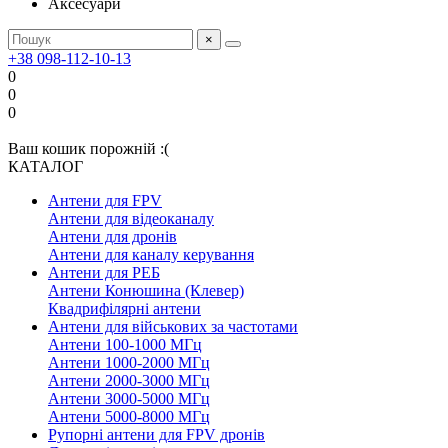
Аксесуари
×
+38 098-112-10-13
0
0
0
Ваш кошик порожній :(
КАТАЛОГ
Антени для FPV
Антени для відеоканалу
Антени для дронів
Антени для каналу керування
Антени для РЕБ
Антени Конюшина (Клевер)
Квадрифілярні антени
Антени для військових за частотами
Антени 100-1000 МГц
Антени 1000-2000 МГц
Антени 2000-3000 МГц
Антени 3000-5000 МГц
Антени 5000-8000 МГц
Рупорні антени для FPV дронів