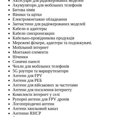
Аксесуари для радіокерованих моделей
Акумулятори для мобільних телефонів
Битова хімія
Віники та щітки
Електромонтажне обладнання
Запчастини для радіокерованих моделей
Кабели и адаптеры
Кабели синхронизации
Кабельно-провідникова продукція
Мережеві фільтри, адаптери та подовжувачі.
Мобільний інтернет
Монтажні елементи
Нічники
Сонячні панелі
Чохли для мобільних телефонів
5G роутери та маршрутизатори
Антени для FPV
Антени для РЕБ
Антени для військових за частотами
Антени для посилення інтернету
Комплекти інтернет у селі
Рупорні антени для FPV дронів
Логоперіодичні антени
Антени хвильовий канал
Антенни RHCP