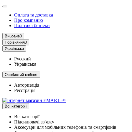
Оплата та доставка
Про компанію
Політика безпеки
Вибране
0
Порівняння
0
Українська
Русский
Українська
Особистий кабінет
Авторизація
Реєстрація
Всі категорії
Всі категорії
Підсилювачі зв'язку
Аксесуари для мобільних телефонів та смартфонів