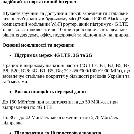
надійний та портативний інтернет
Шукаєте зручний та доступний спосіб забезпечити стабільне
інтернет-з'єднання в будь-якому місці? Satell F3000 Black – це
компактний мобільний Wi-Fi роутер, який підтримує 4G LTE
та дозволяє підключати до 10 пристроїв одночасно. Ідеальне
рішення для дому, офісу, подорожей та відпочинку на природі.
Основні можливості та переваги:
Підтримка мереж 4G LTE, 3G та 2G
Працює в широкому діапазоні частот (4G LTE: B1, B3, B5, B7,
B8, B20, B28; 3G: B1, B5, B8; 2G: 850/900/1800/1900 МГц), що
забезпечує стабільне покриття у більшості регіонів України та
за її межами.
Висока швидкість передачі даних
До 150 Мбіт/сек при завантаженні та до 50 Мбіт/сек при
відправленні по 4G LTE.
По 3G - до 42 Мбіт/сек завантаження та до 5,76 Мбіт/сек
відправка.
Підключення до 10 пристроїв одночасно