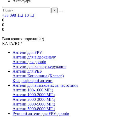
Аксесуари
×
+38 098-112-10-13
0
0
0
Ваш кошик порожній :(
КАТАЛОГ
Антени для FPV
Антени для відеоканалу
Антени для дронів
Антени для каналу керування
Антени для РЕБ
Антени Конюшина (Клевер)
Квадрифілярні антени
Антени для військових за частотами
Антени 100-1000 МГц
Антени 1000-2000 МГц
Антени 2000-3000 МГц
Антени 3000-5000 МГц
Антени 5000-8000 МГц
Рупорні антени для FPV дронів