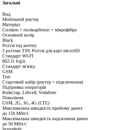
Загальні
Вид
Мобільний роутер
Матеріал
Силікон + полікарбонат + мікрофібра
Основний колір
Black
Роз'єм під антену
2 роз'єми TS9, Роз'єм для карт microSD
Стандарт WI-FI
802.11 b/g/n
Стандарт зв'язку
GSM
Тип
Стартовий набір (роутер + підключення)
Підтримка операторів
Київстар, Lifecell, Vodafone
Покоління
GSM, 2G, 3G, 4G (LTE)
Максимальна швидкість прийому даних
до 150 Мбіт/с
Максимальна швидкість надсилання даних
до 50 Мбіт/с
Інтерфейс