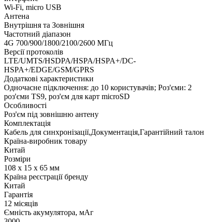
Wi-Fi, micro USB
Антена
Внутрішня та Зовнішня
Частотний діапазон
4G 700/900/1800/2100/2600 МГц
Версії протоколів
LTE/UMTS/HSDPA/HSPA/HSPA+/DC-
HSPA+/EDGE/GSM/GPRS
Додаткові характеристики
Одночасне підключення: до 10 користувачів; Роз'єми: 2
роз'єми TS9, роз'єм для карт microSD
Особливості
Роз'єм під зовнішню антену
Комплектація
Кабель для синхронізації,Документація,Гарантійний талон
Країна-виробник товару
Китай
Розміри
108 x 15 x 65 мм
Країна реєстрації бренду
Китай
Гарантія
12 місяців
Ємність акумулятора, мАг
3000