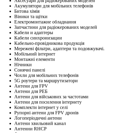
Аксесуари для радіокерованих моделей
Акумулятори для мобільних телефонів
Битова хімія
Віники та щітки
Електромонтажне обладнання
Запчастини для радіокерованих моделей
Кабели и адаптеры
Кабели синхронизации
Кабельно-провідникова продукція
Мережеві фільтри, адаптери та подовжувачі.
Мобільний інтернет
Монтажні елементи
Нічники
Сонячні панелі
Чохли для мобільних телефонів
5G роутери та маршрутизатори
Антени для FPV
Антени для РЕБ
Антени для військових за частотами
Антени для посилення інтернету
Комплекти інтернет у селі
Рупорні антени для FPV дронів
Логоперіодичні антени
Антени хвильовий канал
Антенни RHCP