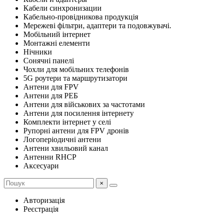
Кабели синхронизации
Кабельно-провідникова продукція
Мережеві фільтри, адаптери та подовжувачі.
Мобільний інтернет
Монтажні елементи
Нічники
Сонячні панелі
Чохли для мобільних телефонів
5G роутери та маршрутизатори
Антени для FPV
Антени для РЕБ
Антени для військових за частотами
Антени для посилення інтернету
Комплекти інтернет у селі
Рупорні антени для FPV дронів
Логоперіодичні антени
Антени хвильовий канал
Антенни RHCP
Аксесуари
×
Авторизація
Реєстрація