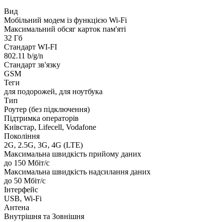
Вид
Мобільний модем із функцією Wi-Fi
Максимальний обсяг карток пам'яті
32 Гб
Стандарт WI-FI
802.11 b/g/n
Стандарт зв'язку
GSM
Теги
для подорожей, для ноутбука
Тип
Роутер (без підключення)
Підтримка операторів
Київстар, Lifecell, Vodafone
Покоління
2G, 2.5G, 3G, 4G (LTE)
Максимальна швидкість прийому даних
до 150 Мбіт/с
Максимальна швидкість надсилання даних
до 50 Мбіт/с
Інтерфейс
USB, Wi-Fi
Антена
Внутрішня та Зовнішня