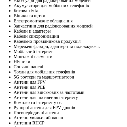
Аксесуари для радіокерованих моделей
Акумулятори для мобільних телефонів
Битова хімія
Віники та щітки
Електромонтажне обладнання
Запчастини для радіокерованих моделей
Кабели и адаптеры
Кабели синхронизации
Кабельно-провідникова продукція
Мережеві фільтри, адаптери та подовжувачі.
Мобільний інтернет
Монтажні елементи
Нічники
Сонячні панелі
Чохли для мобільних телефонів
5G роутери та маршрутизатори
Антени для FPV
Антени для РЕБ
Антени для військових за частотами
Антени для посилення інтернету
Комплекти інтернет у селі
Рупорні антени для FPV дронів
Логоперіодичні антени
Антени хвильовий канал
Антенни RHCP