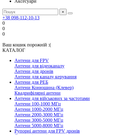
Аксесуари
×
+38 098-112-10-13
0
0
0
Ваш кошик порожній :(
КАТАЛОГ
Антени для FPV
Антени для відеоканалу
Антени для дронів
Антени для каналу керування
Антени для РЕБ
Антени Конюшина (Клевер)
Квадрифілярні антени
Антени для військових за частотами
Антени 100-1000 МГц
Антени 1000-2000 МГц
Антени 2000-3000 МГц
Антени 3000-5000 МГц
Антени 5000-8000 МГц
Рупорні антени для FPV дронів