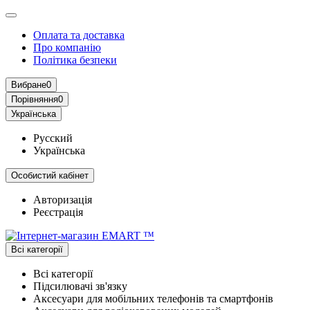
Оплата та доставка
Про компанію
Політика безпеки
Вибране
0
Порівняння
0
Українська
Русский
Українська
Особистий кабінет
Авторизація
Реєстрація
Всі категорії
Всі категорії
Підсилювачі зв'язку
Аксесуари для мобільних телефонів та смартфонів