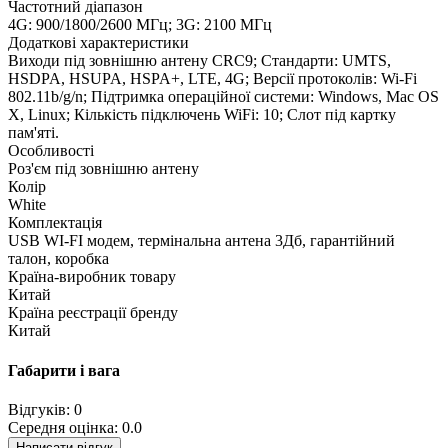
Частотний діапазон
4G: 900/1800/2600 МГц; 3G: 2100 МГц
Додаткові характеристики
Виходи під зовнішню антену CRC9; Стандарти: UMTS,
HSDPA, HSUPA, HSPA+, LTE, 4G; Версії протоколів: Wi-Fi
802.11b/g/n; Підтримка операційної системи: Windows, Mac OS
X, Linux; Кількість підключень WiFi: 10; Слот під картку
пам'яті.
Особливості
Роз'єм під зовнішню антену
Колір
White
Комплектація
USB WI-FI модем, термінальна антена 3Дб, гарантійний
талон, коробка
Країна-виробник товару
Китай
Країна реєстрації бренду
Китай
Габарити і вага
Відгуків: 0
Середня оцінка: 0.0
Написати відгук