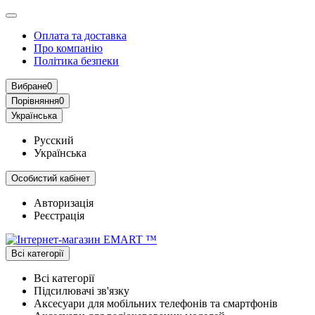
Оплата та доставка
Про компанію
Політика безпеки
Вибране
0
Порівняння
0
Українська
Русский
Українська
Особистий кабінет
Авторизація
Реєстрація
Всі категорії
Всі категорії
Підсилювачі зв'язку
Аксесуари для мобільних телефонів та смартфонів