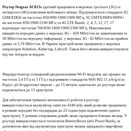
Роутер Netgear AC815s
здатний працювати в мережах третього (3G) та
четвертого (4G) покоління мобільного зв'язку. Підтримуються стандарти 2G
GSM/EDGE на частотах 850/900/1800/1900 МГц, 3G UMTS/HSPA/HSPA+
на частотах 850/1900/2100 МГц та 4G LTE Bands: 2, 4, 5, 12, 17, 17
відповідає частотам 700/850/1800/1900/2300 МГц. Максимальна
швидкість передачі даних у мережах 4G – 450 Мбіт/сек на завантаження та
50 Мбіт/сек на передачу інформації; у мережах 3G - 42 Мбіт/сек на прийом
даних та 5,76 Мбіт/сек. В Україні пристрій може працювати у мережах
операторів Vodafone, Київстар, Lifecell. Також його можна використовувати
під час поїздок за кордон.
Маршрутизатор оснащений дводіапазонним Wi-Fi модулем, що працює на
частотах 2,4 ГГц та 5 ГГц з підтримкою стандартів WiFi 802.11 a/b/g/n/ac.
Радіус дії бездротової мережі – до 15 метрів, одночасно до роутера може
підключатися до 15 пристроїв.
Для забезпечення тривалої автономності роботи в роутері
використовується акумулятор ємністю 4340 мАг, який дозволяє працювати
в режимі передачі без підзарядки до 22 годин (при підключенні одного
пристрою). У режимі очікування девайс може працювати близько місяця. У
роутері використовується технологія BatteryBoost (або Power Bank), за
допомогою якої від акумулятора пристрою можна заряджати смартфони