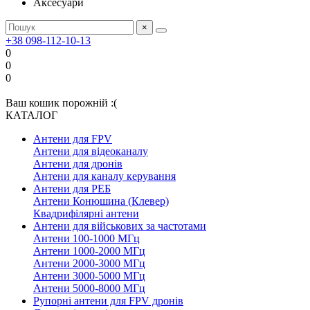
Аксесуари
×
+38 098-112-10-13
0
0
0
Ваш кошик порожній :(
КАТАЛОГ
Антени для FPV
Антени для відеоканалу
Антени для дронів
Антени для каналу керування
Антени для РЕБ
Антени Конюшина (Клевер)
Квадрифілярні антени
Антени для військових за частотами
Антени 100-1000 МГц
Антени 1000-2000 МГц
Антени 2000-3000 МГц
Антени 3000-5000 МГц
Антени 5000-8000 МГц
Рупорні антени для FPV дронів