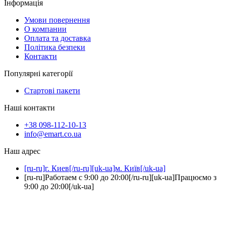
Інформація
Умови повернення
О компании
Оплата та доставка
Політика безпеки
Контакти
Популярні категорії
Стартові пакети
Наші контакти
+38 098-112-10-13
info@emart.co.ua
Наш адрес
[ru-ru]г. Киев[/ru-ru][uk-ua]м. Київ[/uk-ua]
[ru-ru]Работаем с 9:00 до 20:00[/ru-ru][uk-ua]Працюємо з
9:00 до 20:00[/uk-ua]