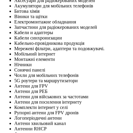
Аксесуари для радіокерованих моделей
Акумулятори для мобільних телефонів
Битова хімія
Віники та щітки
Електромонтажне обладнання
Запчастини для радіокерованих моделей
Кабели и адаптеры
Кабели синхронизации
Кабельно-провідникова продукція
Мережеві фільтри, адаптери та подовжувачі.
Мобільний інтернет
Монтажні елементи
Нічники
Сонячні панелі
Чохли для мобільних телефонів
5G роутери та маршрутизатори
Антени для FPV
Антени для РЕБ
Антени для військових за частотами
Антени для посилення інтернету
Комплекти інтернет у селі
Рупорні антени для FPV дронів
Логоперіодичні антени
Антени хвильовий канал
Антенни RHCP