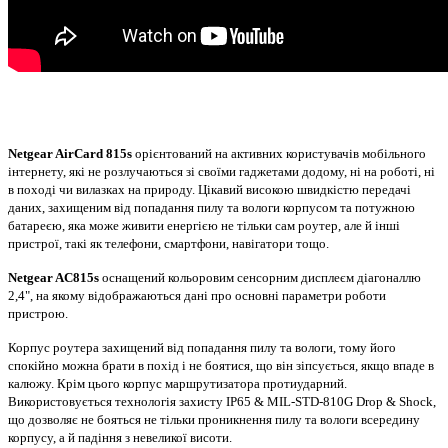
Netgear AirCard 815s
орієнтований на активних користувачів мобільного
інтернету, які не розлучаються зі своїми гаджетами додому, ні на роботі, ні
в поході чи вилазках на природу. Цікавий високою швидкістю передачі
даних, захищеним від попадання пилу та вологи корпусом та потужною
батареєю, яка може живити енергією не тільки сам роутер, але й інші
пристрої, такі як телефони, смартфони, навігатори тощо.
Netgear AC815s
оснащений кольоровим сенсорним дисплеєм діагоналлю
2,4", на якому відображаються дані про основні параметри роботи
пристрою.
Корпус роутера захищений від попадання пилу та вологи, тому його
спокійно можна брати в похід і не боятися, що він зіпсується, якщо впаде в
калюжу. Крім цього корпус маршрутизатора протиударний.
Використовується технологія захисту IP65 & MIL-STD-810G Drop & Shock,
що дозволяє не бояться не тільки проникнення пилу та вологи всередину
корпусу, а й падіння з невеликої висоти.