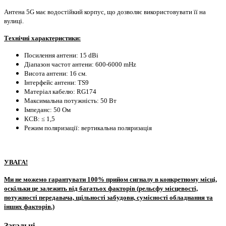
Антена 5G має водостійкий корпус, що дозволяє використовувати її на
вулиці.
Технічні характеристики:
Посилення антени: 15 dBi
Діапазон частот антени: 600-6000 mHz
Висота антени: 16 см.
Інтерфейс антени: TS9
Матеріал кабелю: RG174
Максимальна потужність: 50 Вт
Імпеданс: 50 Ом
КСВ: ≤ 1,5
Режим поляризації: вертикальна поляризація
УВАГА!
Ми не можемо гарантувати 100% прийом сигналу в конкретному місці,
оскільки це залежить від багатьох факторів (рельєфу місцевості,
потужності передавача, щільності забудови, сумісності обладнання та
інших факторів.)
Загальні