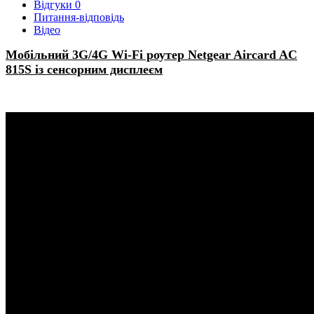
Відгуки
0
Питання-відповідь
Відео
Мобільний 3G/4G Wi-Fi роутер Netgear Aircard AC
815S із сенсорним дисплеєм