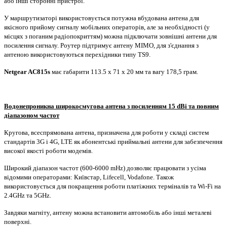
або інші сторонні пристрої.
У маршрутизаторі використовується потужна вбудована антена для
якісного прийому сигналу мобільних операторів, але за необхідності (у
місцях з поганим радіопокриттям) можна підключати зовнішні антени для
посилення сигналу. Роутер підтримує антену MIMO, для з'єднання з
антеною використовуються перехідники типу TS9.
Netgear AC815s
має габарити 113.5 x 71 x 20 мм та вагу 178,5 грам.
Водонепроникна широкосмугова антена з посиленням 15 dBi та повним
діапазоном частот
Кругова, всеспрямована антена, призначена для роботи у складі систем
стандартів 3G і 4G, LTE як абонентські приймальні антени для забезпечення
високої якості роботи модемів.
Широкий діапазон частот (600-6000 mHz) дозволяє працювати з усіма
відомими операторами: Київстар, Lifecell, Vodafone. Також
використовується для покращення роботи платіжних терміналів та Wi-Fi на
2.4GHz та 5GHz.
Завдяки магніту, антену можна встановити автомобіль або інші металеві
поверхні.