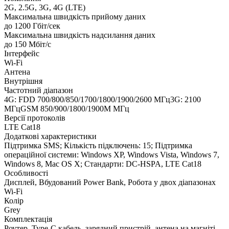
2G, 2.5G, 3G, 4G (LTE)
Максимальна швидкість прийому даних
до 1200 Гбіт/сек
Максимальна швидкість надсилання даних
до 150 Мбіт/с
Інтерфейс
Wi-Fi
Антена
Внутрішня
Частотний діапазон
4G: FDD 700/800/850/1700/1800/1900/2600 МГц3G: 2100
МГцGSM 850/900/1800/1900M МГц
Версії протоколів
LTE Cat18
Додаткові характеристики
Підтримка SMS; Кількість підключень: 15; Підтримка
операційної системи: Windows XP, Windows Vista, Windows 7,
Windows 8, Mac OS X; Стандарти: DC-HSPA, LTE Cat18
Особливості
Дисплей, Вбудований Power Bank, Робота у двох діапазонах
Wi-Fi
Колір
Grey
Комплектація
Роутер, Type-C кабель, зарядний пристрій, антена на магніті