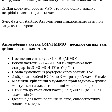
⚠ Для коректної роботи VPN і точного обліку трафіку
потрібні правильні дата та час.
Sync date on startup
. Автоматична синхронізація дати при
запуску пристрою.
Автомобільна антена OMNI MIMO – посилює сигнал там,
де інші не справляються.
Посилення сигналу: 2x10 dBi (MIMO)
Робочі частоти: 880–2700 МГц (підтримка всіх
стандартів 2G/3G/4G/LTE в Україні)
Повна сумісність із роутером через роз'єми TS-9
2 вбудовані кабелі RG58 по 3 метри з роз'ємами F-male
Магнітне кріплення з гумовою прокладкою
– зручно
монтується на дах авто чи інші металеві поверхні.
Стійкість до умов експлуатації: від -40 ° C до +50 ° C,
захист від УФ
Ідеальна для встановлення на авто, сільгосптехніку,
човни, кемпери.