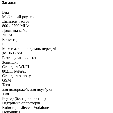
Загальні
Вид
Мобільний роутер
Діапазон частот
800 - 2700 MHz
Довжина кабеля
2×3 м
Конектор
F
Максимальна відстань передачі
до 10-12 км
Розташування антени
Зовнішні
Стандарт WI-FI
802.11 b/g/n/ac
Стандарт зв'язку
GSM
Теги
для подорожей, для ноутбука
Тип
Роутер (без підключення)
Підтримка операторів
Київстар, Lifecell, Vodafone
Покоління