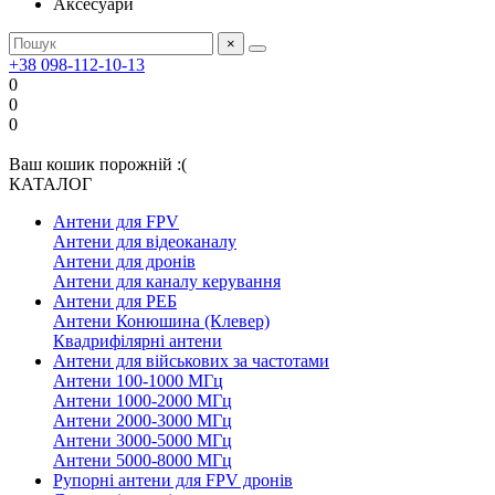
Аксесуари
×
+38 098-112-10-13
0
0
0
Ваш кошик порожній :(
КАТАЛОГ
Антени для FPV
Антени для відеоканалу
Антени для дронів
Антени для каналу керування
Антени для РЕБ
Антени Конюшина (Клевер)
Квадрифілярні антени
Антени для військових за частотами
Антени 100-1000 МГц
Антени 1000-2000 МГц
Антени 2000-3000 МГц
Антени 3000-5000 МГц
Антени 5000-8000 МГц
Рупорні антени для FPV дронів