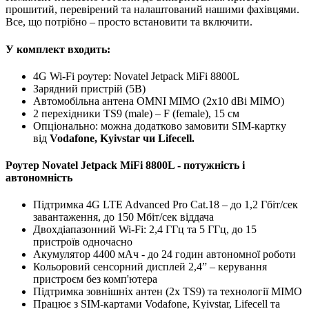
прошитий, перевірений та налаштований нашими фахівцями.
Все, що потрібно – просто встановити та включити.
У комплект входить:
4G Wi-Fi роутер: Novatel Jetpack MiFi 8800L
Зарядний пристрій (5В)
Автомобільна антена OMNI MIMO (2x10 dBi MIMO)
2 перехідники TS9 (male) – F (female), 15 см
Опціонально: можна додатково замовити SIM-картку
від
Vodafone, Kyivstar чи Lifecell.
Роутер Novatel Jetpack MiFi 8800L - потужність і
автономність
Підтримка 4G LTE Advanced Pro Cat.18 – до 1,2 Гбіт/сек
завантаження, до 150 Мбіт/сек віддача
Двохдіапазонний Wi-Fi: 2,4 ГГц та 5 ГГц, до 15
пристроїв одночасно
Акумулятор 4400 мАч - до 24 годин автономної роботи
Кольоровий сенсорний дисплей 2,4” – керування
пристроєм без комп'ютера
Підтримка зовнішніх антен (2x TS9) та технології MIMO
Працює з SIM-картами Vodafone, Kyivstar, Lifecell та