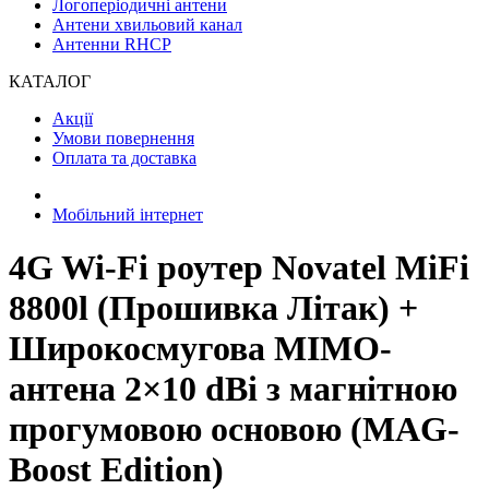
Логоперіодичні антени
Антени хвильовий канал
Антенни RHCP
КАТАЛОГ
Акції
Умови повернення
Оплата та доставка
Мобільний інтернет
4G Wi‑Fi роутер Novatel MiFi
8800l (Прошивка Літак) +
Широкосмугова MIMO-
антена 2×10 dBi з магнітною
прогумовою основою (MAG-
Boost Edition)