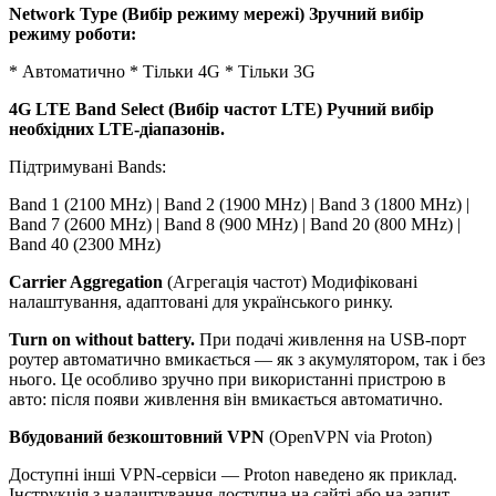
Network Type (Вибір режиму мережі) Зручний вибір
режиму роботи:
* Автоматично * Тільки 4G * Тільки 3G
4G LTE Band Select (Вибір частот LTE) Ручний вибір
необхідних LTE-діапазонів.
Підтримувані Bands:
Band 1 (2100 MHz) | Band 2 (1900 MHz) | Band 3 (1800 MHz) |
Band 7 (2600 MHz) | Band 8 (900 MHz) | Band 20 (800 MHz) |
Band 40 (2300 MHz)
Carrier Aggregation
(Агрегація частот) Модифіковані
налаштування, адаптовані для українського ринку.
Turn on without battery.
При подачі живлення на USB-порт
роутер автоматично вмикається — як з акумулятором, так і без
нього. Це особливо зручно при використанні пристрою в
авто: після появи живлення він вмикається автоматично.
Вбудований безкоштовний VPN
(OpenVPN via Proton)
Доступні інші VPN-сервіси — Proton наведено як приклад.
Інструкція з налаштування доступна на сайті або на запит.