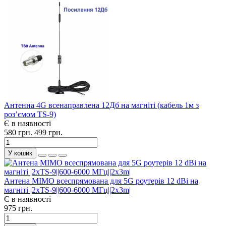
Антенна 4G всенаправлена 12Дб на магніті (кабель 1м з
роз’ємом TS-9)
Є в наявності
580 грн.
499 грн.
У кошик
Антена MIMO всеспрямована для 5G роутерів 12 dBi на
магніті |2xTS-9||600-6000 МГц||2x3m|
Є в наявності
975 грн.