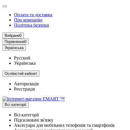
Оплата та доставка
Про компанію
Політика безпеки
Вибране
0
Порівняння
0
Українська
Русский
Українська
Особистий кабінет
Авторизація
Реєстрація
Всі категорії
Всі категорії
Підсилювачі зв'язку
Аксесуари для мобільних телефонів та смартфонів