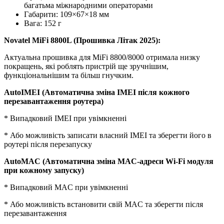
багатьма міжнародними операторами
Габарити: 109×67×18 мм
Вага: 152 г
Novatel MiFi 8800L (Прошивка Літак 2025):
Актуальна прошивка для MiFi 8800/8000 отримала низку
покращень, які роблять пристрій ще зручнішим,
функціональнішим та більш гнучким.
AutoIMEI (Автоматична зміна IMEI після кожного
перезавантаження роутера)
* Випадковий IMEI при увімкненні
* Або можливість записати власний IMEI та зберегти його в
роутері після перезапуску
AutoMAC (Автоматична зміна MAC-адреси Wi-Fi модуля
при кожному запуску)
* Випадковий MAC при увімкненні
* Або можливість встановити свій MAC та зберегти після
перезавантаження