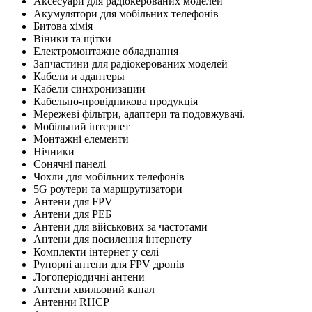
Аксесуари для радіокерованих моделей
Акумулятори для мобільних телефонів
Битова хімія
Віники та щітки
Електромонтажне обладнання
Запчастини для радіокерованих моделей
Кабели и адаптеры
Кабели синхронизации
Кабельно-провідникова продукція
Мережеві фільтри, адаптери та подовжувачі.
Мобільний інтернет
Монтажні елементи
Нічники
Сонячні панелі
Чохли для мобільних телефонів
5G роутери та маршрутизатори
Антени для FPV
Антени для РЕБ
Антени для військових за частотами
Антени для посилення інтернету
Комплекти інтернет у селі
Рупорні антени для FPV дронів
Логоперіодичні антени
Антени хвильовий канал
Антенни RHCP