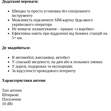
Додаткові переваги:
Швидка та проста установка без спеціального
інструменту
Можливість підключити SIM-картку будь-якого
українського оператора
Не вимагає налаштування – працює «з коробки»
Ефективна навіть при віддаленні від базових станцій на
5+ км.
Де знадобиться:
В автомобілі, вантажівці, автобусі
У сільській місцевості, на дачі або в польових умовах
У дорозі, подорожах та експедиціях
За відсутності проводового інтернету
Характеристики антени
Тип антени
Штирьові
Посилення
10 dBi