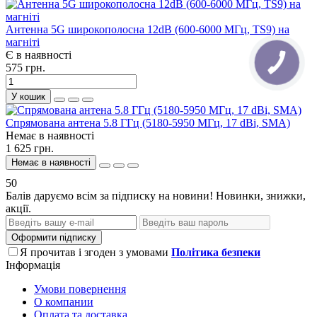
Антенна 5G широкополосна 12dB (600-6000 МГц, TS9) на
магніті
Є в наявності
575 грн.
У кошик
Спрямована антена 5.8 ГГц (5180-5950 МГц, 17 dBi, SMA)
Немає в наявності
1 625 грн.
Немає в наявності
50
Балів даруємо всім за підписку на новини! Новинки, знижки,
акції.
Оформити підписку
Я прочитав і згоден з умовами
Політика безпеки
Інформація
Умови повернення
О компании
Оплата та доставка