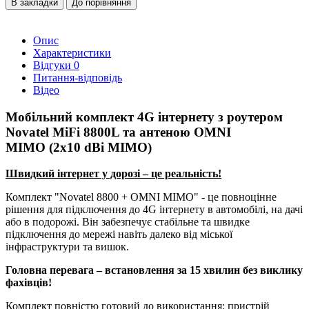
В закладки
До порівняння
Опис
Характеристики
Відгуки
0
Питання-відповідь
Відео
Мобільний комплект 4G інтернету з роутером
Novatel MiFi 8800L та антеною OMNI
MIMO (2x10 dBi MIMO)
Швидкий інтернет у дорозі – це реальність!
Комплект "Novatel 8800 + OMNI MIMO" - це повноцінне
рішення для підключення до 4G інтернету в автомобілі, на дачі
або в подорожі. Він забезпечує стабільне та швидке
підключення до мережі навіть далеко від міської
інфраструктури та вишок.
Головна перевага – встановлення за 15 хвилин без виклику
фахівців!
Комплект повністю готовий до використання: пристрій