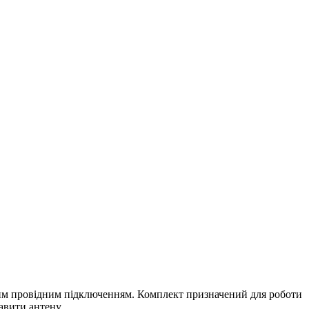
абким провідним підключенням. Комплект призначений для роботи
авити антену.