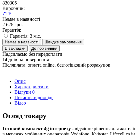
830305
Виробник:
ZTE
Немає в наявності
2 626 грн.
Гарантія:
Гарантія: 3 міс.
Немає в наявності
Швидке замовлення
В закладки
До порівняння
Надсилаємо без передоплати
14 днів на повернення
Післяплата, оплата online, безготівковий розрахунок
Опис
Характеристики
Відгуки
0
Питання-відповідь
Відео
Огляд товару
Готовий комплект 4g інтернету
- відмінне рішення для жителі
в мережах мобільних операторів Vodafone, Kyivstar, Lifecell та