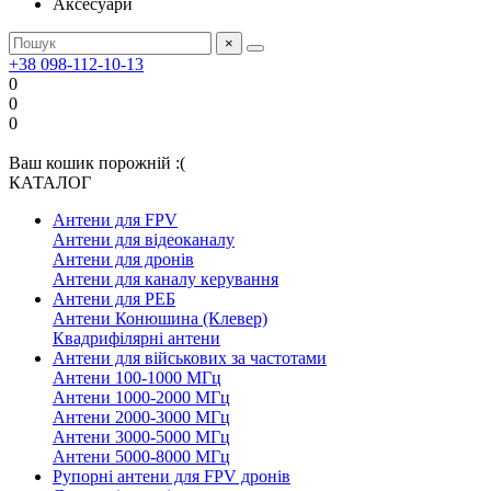
Аксесуари
×
+38 098-112-10-13
0
0
0
Ваш кошик порожній :(
КАТАЛОГ
Антени для FPV
Антени для відеоканалу
Антени для дронів
Антени для каналу керування
Антени для РЕБ
Антени Конюшина (Клевер)
Квадрифілярні антени
Антени для військових за частотами
Антени 100-1000 МГц
Антени 1000-2000 МГц
Антени 2000-3000 МГц
Антени 3000-5000 МГц
Антени 5000-8000 МГц
Рупорні антени для FPV дронів