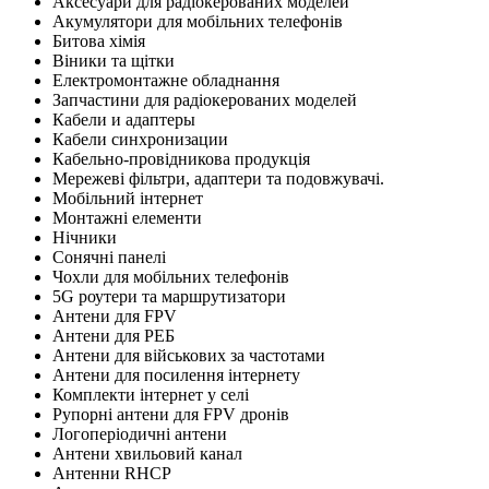
Аксесуари для радіокерованих моделей
Акумулятори для мобільних телефонів
Битова хімія
Віники та щітки
Електромонтажне обладнання
Запчастини для радіокерованих моделей
Кабели и адаптеры
Кабели синхронизации
Кабельно-провідникова продукція
Мережеві фільтри, адаптери та подовжувачі.
Мобільний інтернет
Монтажні елементи
Нічники
Сонячні панелі
Чохли для мобільних телефонів
5G роутери та маршрутизатори
Антени для FPV
Антени для РЕБ
Антени для військових за частотами
Антени для посилення інтернету
Комплекти інтернет у селі
Рупорні антени для FPV дронів
Логоперіодичні антени
Антени хвильовий канал
Антенни RHCP