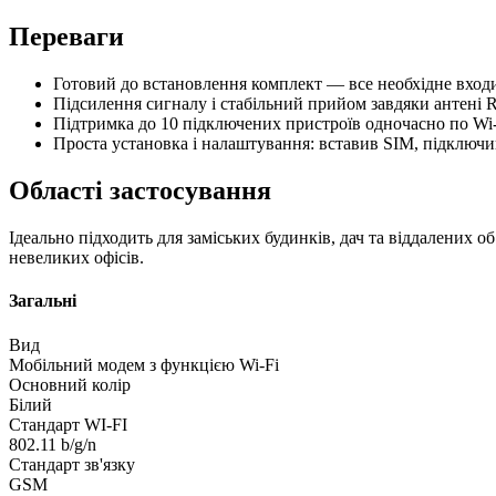
Переваги
Готовий до встановлення комплект — все необхідне входи
Підсилення сигналу і стабільний прийом завдяки антені R
Підтримка до 10 підключених пристроїв одночасно по Wi‑
Проста установка і налаштування: вставив SIM, підключ
Області застосування
Ідеально підходить для заміських будинків, дач та віддалених о
невеликих офісів.
Загальні
Вид
Мобільний модем з функцією Wi-Fi
Основний колір
Білий
Стандарт WI-FI
802.11 b/g/n
Стандарт зв'язку
GSM