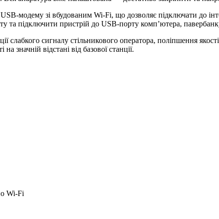
B‑модему зі вбудованим Wi‑Fi, що дозволяє підключати до інте
ту та підключити пристрій до USB‑порту комп’ютера, павербанку
ації слабкого сигналу стільникового оператора, поліпшення якос
 на значній відстані від базової станції.
о Wi‑Fi