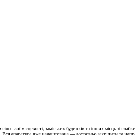
в сільської місцевості, заміських будинків та інших місць зі сл
 ін. Вся апаратура вже налаштована — достатньо закріпити та напр