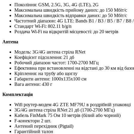
Покоління: GSM, 2.5G, 3G, 4G (LTE), 2G
Максимальна швидкість прийому даних: до 150 Мбіт/с
Максимальна швидкість відправки даних: до 50 Мбіт/с
Частотний діапазон: 4G LTE: Bands B1 / B3 / B5 / B7 / 
Стандарт Wi‑Fi: 802.11 b/g/n
Роздача Wi‑Fi на відкритій місцевості: до 20 метрів
Антена
Модель: 3G/4G антена стріла RNet
Коефіцієнт підсилення: 21 дб
Робочий діапазон частот: 1700-2700 МГц
Ефективна при встановленні на відстані до 30 км від базов
Кріплення: на трубу або щоглу
Габарити антени: 1000х135х100 см
Вага антени: 430 г
Комплектація
Wifi роутер‑модем 4G ZTE MF79U в роздрібній упаковці
3G/4G антена стріла RNet 21 дб (1700-2700 МГц)
Кабель FinMark 75 Ом 10 метрів (білий або чорний)
F‑конектори 2 шт.
Антений перехідник (Pigtail)
Гарантійний талон