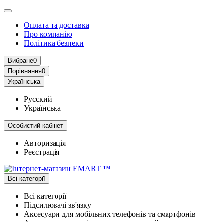
Оплата та доставка
Про компанію
Політика безпеки
Вибране
0
Порівняння
0
Українська
Русский
Українська
Особистий кабінет
Авторизація
Реєстрація
Всі категорії
Всі категорії
Підсилювачі зв'язку
Аксесуари для мобільних телефонів та смартфонів