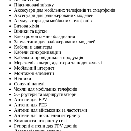
Підсилювачі зв'язку
Аксесуари для мобільних телефонів та смартфонів
Аксесуари для радіокерованих моделей
Акумулятори для мобільних телефонів
Битова хімія
Віники та щітки
Електромонтажне обладнання
Запчастини для радіокерованих моделей
Кабели и адаптеры
Кабели синхронизации
Кабельно-провідникова продукція
Мережеві фільтри, адаптери та подовжувачі.
Мобільний інтернет
Монтажні елементи
Нічники
Сонячні панелі
Чохли для мобільних телефонів
5G роутери та маршрутизатори
Антени для FPV
Антени для РЕБ
Антени для військових за частотами
Антени для посилення інтернету
Комплекти інтернет у селі
Рупорні антени для FPV дронів