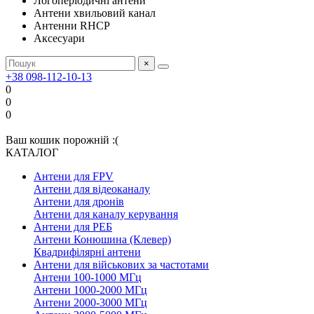
Логоперіодичні антени
Антени хвильовий канал
Антенни RHCP
Аксесуари
×
+38 098-112-10-13
0
0
0
Ваш кошик порожній :(
КАТАЛОГ
Антени для FPV
Антени для відеоканалу
Антени для дронів
Антени для каналу керування
Антени для РЕБ
Антени Конюшина (Клевер)
Квадрифілярні антени
Антени для військових за частотами
Антени 100-1000 МГц
Антени 1000-2000 МГц
Антени 2000-3000 МГц