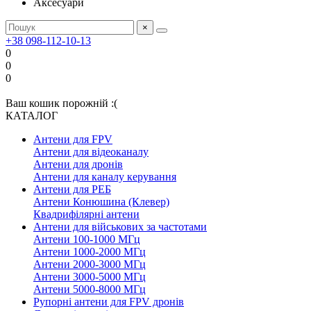
Аксесуари
×
+38 098-112-10-13
0
0
0
Ваш кошик порожній :(
КАТАЛОГ
Антени для FPV
Антени для відеоканалу
Антени для дронів
Антени для каналу керування
Антени для РЕБ
Антени Конюшина (Клевер)
Квадрифілярні антени
Антени для військових за частотами
Антени 100-1000 МГц
Антени 1000-2000 МГц
Антени 2000-3000 МГц
Антени 3000-5000 МГц
Антени 5000-8000 МГц
Рупорні антени для FPV дронів