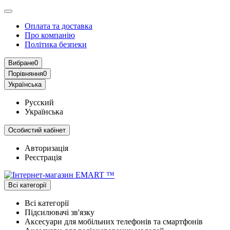
Оплата та доставка
Про компанію
Політика безпеки
Вибране
0
Порівняння
0
Українська
Русский
Українська
Особистий кабінет
Авторизація
Реєстрація
Всі категорії
Всі категорії
Підсилювачі зв'язку
Аксесуари для мобільних телефонів та смартфонів