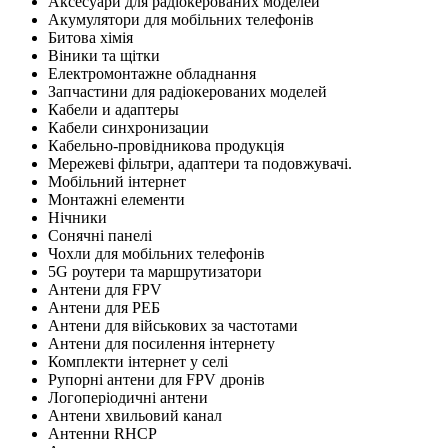
Аксесуари для радіокерованих моделей
Акумулятори для мобільних телефонів
Битова хімія
Віники та щітки
Електромонтажне обладнання
Запчастини для радіокерованих моделей
Кабели и адаптеры
Кабели синхронизации
Кабельно-провідникова продукція
Мережеві фільтри, адаптери та подовжувачі.
Мобільний інтернет
Монтажні елементи
Нічники
Сонячні панелі
Чохли для мобільних телефонів
5G роутери та маршрутизатори
Антени для FPV
Антени для РЕБ
Антени для військових за частотами
Антени для посилення інтернету
Комплекти інтернет у селі
Рупорні антени для FPV дронів
Логоперіодичні антени
Антени хвильовий канал
Антенни RHCP