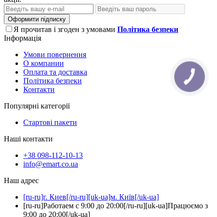
Оформити підписку
Я прочитав і згоден з умовами
Політика безпеки
Інформація
Умови повернення
О компании
Оплата та доставка
КНОПКА
Політика безпеки
ЗВ'ЯЗКУ
Контакти
Популярні категорії
Стартові пакети
Наші контакти
+38 098-112-10-13
info@emart.co.ua
Наш адрес
[ru-ru]г. Киев[/ru-ru][uk-ua]м. Київ[/uk-ua]
[ru-ru]Работаем с 9:00 до 20:00[/ru-ru][uk-ua]Працюємо з
9:00 до 20:00[/uk-ua]