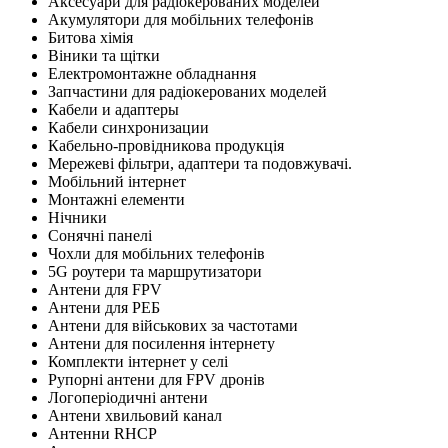
Аксесуари для радіокерованих моделей
Акумулятори для мобільних телефонів
Битова хімія
Віники та щітки
Електромонтажне обладнання
Запчастини для радіокерованих моделей
Кабели и адаптеры
Кабели синхронизации
Кабельно-провідникова продукція
Мережеві фільтри, адаптери та подовжувачі.
Мобільний інтернет
Монтажні елементи
Нічники
Сонячні панелі
Чохли для мобільних телефонів
5G роутери та маршрутизатори
Антени для FPV
Антени для РЕБ
Антени для військових за частотами
Антени для посилення інтернету
Комплекти інтернет у селі
Рупорні антени для FPV дронів
Логоперіодичні антени
Антени хвильовий канал
Антенни RHCP