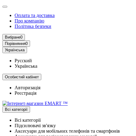
Оплата та доставка
Про компанію
Політика безпеки
Вибране
0
Порівняння
0
Українська
Русский
Українська
Особистий кабінет
Авторизація
Реєстрація
Всі категорії
Всі категорії
Підсилювачі зв'язку
Аксесуари для мобільних телефонів та смартфонів