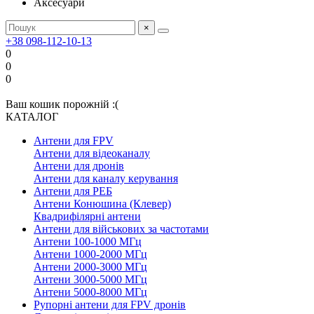
Аксесуари
×
+38 098-112-10-13
0
0
0
Ваш кошик порожній :(
КАТАЛОГ
Антени для FPV
Антени для відеоканалу
Антени для дронів
Антени для каналу керування
Антени для РЕБ
Антени Конюшина (Клевер)
Квадрифілярні антени
Антени для військових за частотами
Антени 100-1000 МГц
Антени 1000-2000 МГц
Антени 2000-3000 МГц
Антени 3000-5000 МГц
Антени 5000-8000 МГц
Рупорні антени для FPV дронів