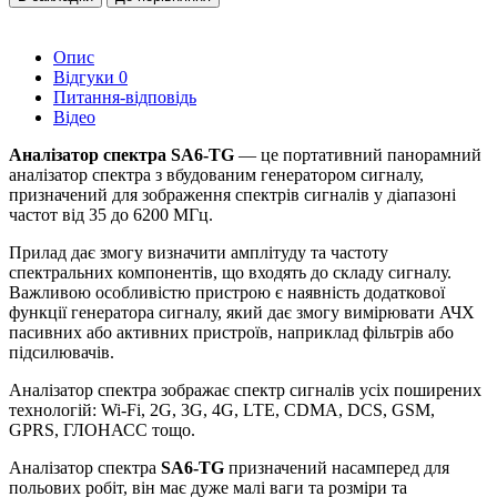
Опис
Відгуки
0
Питання-відповідь
Відео
Аналізатор спектра SA6-TG
— це портативний панорамний
аналізатор спектра з вбудованим генератором сигналу,
призначений для зображення спектрів сигналів у діапазоні
частот від 35 до 6200 МГц.
Прилад дає змогу визначити амплітуду та частоту
спектральних компонентів, що входять до складу сигналу.
Важливою особливістю пристрою є наявність додаткової
функції генератора сигналу, який дає змогу вимірювати АЧХ
пасивних або активних пристроїв, наприклад фільтрів або
підсилювачів.
Аналізатор спектра зображає спектр сигналів усіх поширених
технологій: Wi-Fi, 2G, 3G, 4G, LTE, CDMA, DCS, GSM,
GPRS, ГЛОНАСС тощо.
Аналізатор спектра
SA6-TG
призначений насамперед для
польових робіт, він має дуже малі ваги та розміри та