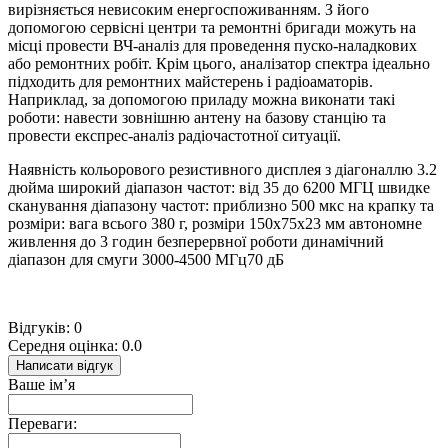
вирізняється невисоким енергоспоживанням. З його
допомогою сервісні центри та ремонтні бригади можуть на
місці провести ВЧ-аналіз для проведення пуско-наладкових
або ремонтних робіт. Крім цього, аналізатор спектра ідеально
підходить для ремонтних майстерень і радіоаматорів.
Наприклад, за допомогою приладу можна виконати такі
роботи: навести зовнішню антену на базову станцію та
провести експрес-аналіз радіочастотної ситуації.
Наявність кольорового резистивного дисплея з діагоналлю 3.2
дюйма широкий діапазон частот: від 35 до 6200 МГЦ швидке
сканування діапазону частот: приблизно 500 мкс на крапку та
розміри: вага всього 380 г, розміри 150х75х23 мм автономне
живлення до 3 годин безперервної роботи динамічний
діапазон для смуги 3000-4500 МГц70 дБ
Відгуків: 0
Середня оцінка: 0.0
Написати відгук
Ваше ім’я
Переваги: