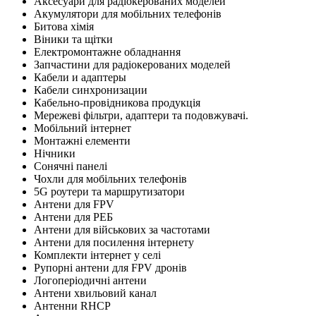
Аксесуари для радіокерованих моделей
Акумулятори для мобільних телефонів
Битова хімія
Віники та щітки
Електромонтажне обладнання
Запчастини для радіокерованих моделей
Кабели и адаптеры
Кабели синхронизации
Кабельно-провідникова продукція
Мережеві фільтри, адаптери та подовжувачі.
Мобільний інтернет
Монтажні елементи
Нічники
Сонячні панелі
Чохли для мобільних телефонів
5G роутери та маршрутизатори
Антени для FPV
Антени для РЕБ
Антени для військових за частотами
Антени для посилення інтернету
Комплекти інтернет у селі
Рупорні антени для FPV дронів
Логоперіодичні антени
Антени хвильовий канал
Антенни RHCP