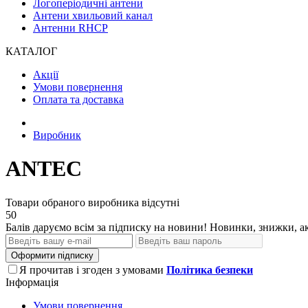
Логоперіодичні антени
Антени хвильовий канал
Антенни RHCP
КАТАЛОГ
Акції
Умови повернення
Оплата та доставка
Виробник
ANTEC
Товари обраного виробника відсутні
50
Балів даруємо всім за підписку на новини! Новинки, знижки, ак
Оформити підписку
Я прочитав і згоден з умовами
Політика безпеки
Інформація
Умови повернення