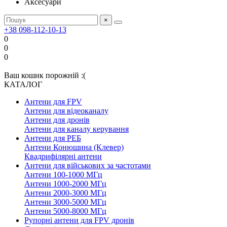
Аксесуари
×
+38 098-112-10-13
0
0
0
Ваш кошик порожній :(
КАТАЛОГ
Антени для FPV
Антени для відеоканалу
Антени для дронів
Антени для каналу керування
Антени для РЕБ
Антени Конюшина (Клевер)
Квадрифілярні антени
Антени для військових за частотами
Антени 100-1000 МГц
Антени 1000-2000 МГц
Антени 2000-3000 МГц
Антени 3000-5000 МГц
Антени 5000-8000 МГц
Рупорні антени для FPV дронів