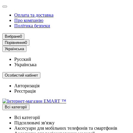
Оплата та доставка
Про компанію
Політика безпеки
Вибране
0
Порівняння
0
Українська
Русский
Українська
Особистий кабінет
Авторизація
Реєстрація
Всі категорії
Всі категорії
Підсилювачі зв'язку
Аксесуари для мобільних телефонів та смартфонів