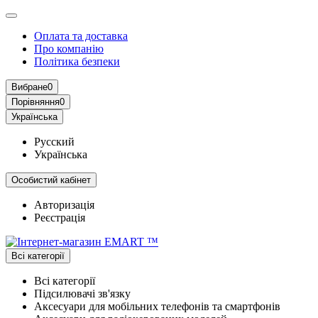
Оплата та доставка
Про компанію
Політика безпеки
Вибране
0
Порівняння
0
Українська
Русский
Українська
Особистий кабінет
Авторизація
Реєстрація
Всі категорії
Всі категорії
Підсилювачі зв'язку
Аксесуари для мобільних телефонів та смартфонів