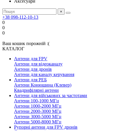
Аксесуари
×
+38 098-112-10-13
0
0
0
Ваш кошик порожній :(
КАТАЛОГ
Антени для FPV
Антени для відеоканалу
Антени для дронів
Антени для каналу керування
Антени для РЕБ
Антени Конюшина (Клевер)
Квадрифілярні антени
Антени для військових за частотами
Антени 100-1000 МГц
Антени 1000-2000 МГц
Антени 2000-3000 МГц
Антени 3000-5000 МГц
Антени 5000-8000 МГц
Рупорні антени для FPV дронів