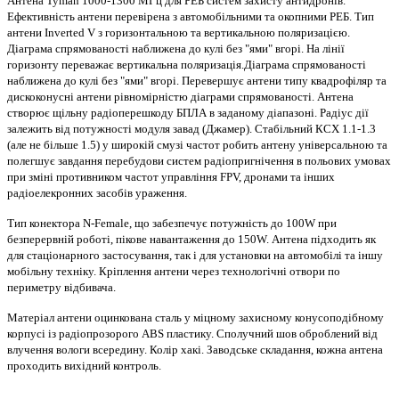
Антена Tyman 1000-1300 МГц для РЕБ систем захисту антидронів.
Ефективність антени перевірена з автомобільними та окопними РЕБ. Тип
антени Inverted V з горизонтальною та вертикальною поляризацією.
Діаграма спрямованості наближена до кулі без "ями" вгорі. На лінії
горизонту переважає вертикальна поляризація.Діаграма спрямованості
наближена до кулі без "ями" вгорі. Перевершує антени типу квадрофіляр та
дискоконусні антени рівномірністю діаграми спрямованості. Антена
створює щільну радіоперешкоду БПЛА в заданому діапазоні. Радіус дії
залежить від потужності модуля завад (Джамер). Стабільний КСХ 1.1-1.3
(але не більше 1.5) у широкій смузі частот робить антену універсальною та
полегшує завдання перебудови систем радіопригнічення в польових умовах
при зміні противником частот управління FPV, дронами та інших
радіоелекронних засобів ураження.
Тип конектора N-Female, що забезпечує потужність до 100W при
безперервній роботі, пікове навантаження до 150W. Антена підходить як
для стаціонарного застосування, так і для установки на автомобілі та іншу
мобільну техніку. Кріплення антени через технологічні отвори по
периметру відбивача.
Матеріал антени оцинкована сталь у міцному захисному конусоподібному
корпусі із радіопрозорого ABS пластику. Сполучний шов оброблений від
влучення вологи всередину. Колір хакі. Заводське складання, кожна антена
проходить вихідний контроль.