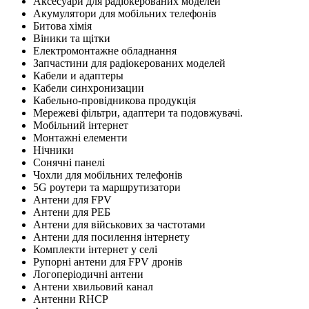
Аксесуари для радіокерованих моделей
Акумулятори для мобільних телефонів
Битова хімія
Віники та щітки
Електромонтажне обладнання
Запчастини для радіокерованих моделей
Кабели и адаптеры
Кабели синхронизации
Кабельно-провідникова продукція
Мережеві фільтри, адаптери та подовжувачі.
Мобільний інтернет
Монтажні елементи
Нічники
Сонячні панелі
Чохли для мобільних телефонів
5G роутери та маршрутизатори
Антени для FPV
Антени для РЕБ
Антени для військових за частотами
Антени для посилення інтернету
Комплекти інтернет у селі
Рупорні антени для FPV дронів
Логоперіодичні антени
Антени хвильовий канал
Антенни RHCP