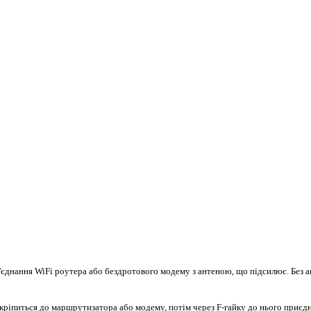
'єднання WiFi роутера або бездротового модему з антеною, що підсилює. Без 
 кріпиться до маршрутизатора або модему, потім через F-гайку до нього приєдн