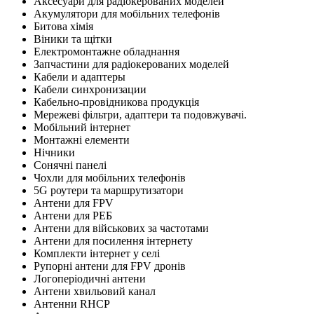
Аксесуари для радіокерованих моделей
Акумулятори для мобільних телефонів
Битова хімія
Віники та щітки
Електромонтажне обладнання
Запчастини для радіокерованих моделей
Кабели и адаптеры
Кабели синхронизации
Кабельно-провідникова продукція
Мережеві фільтри, адаптери та подовжувачі.
Мобільний інтернет
Монтажні елементи
Нічники
Сонячні панелі
Чохли для мобільних телефонів
5G роутери та маршрутизатори
Антени для FPV
Антени для РЕБ
Антени для військових за частотами
Антени для посилення інтернету
Комплекти інтернет у селі
Рупорні антени для FPV дронів
Логоперіодичні антени
Антени хвильовий канал
Антенни RHCP