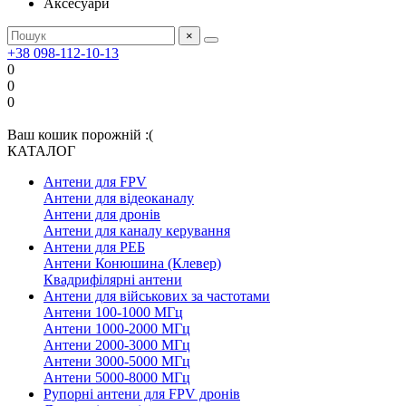
Аксесуари
×
+38 098-112-10-13
0
0
0
Ваш кошик порожній :(
КАТАЛОГ
Антени для FPV
Антени для відеоканалу
Антени для дронів
Антени для каналу керування
Антени для РЕБ
Антени Конюшина (Клевер)
Квадрифілярні антени
Антени для військових за частотами
Антени 100-1000 МГц
Антени 1000-2000 МГц
Антени 2000-3000 МГц
Антени 3000-5000 МГц
Антени 5000-8000 МГц
Рупорні антени для FPV дронів