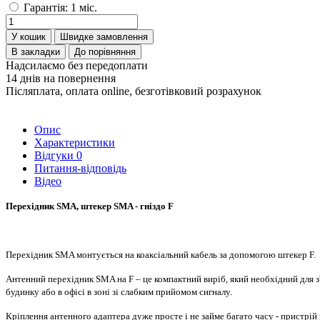
Гарантія: 1 міс.
У кошик
Швидке замовлення
В закладки
До порівняння
Надсилаємо без передоплати
14 днів на повернення
Післяплата, оплата online, безготівковий розрахунок
Опис
Характеристики
Відгуки
0
Питання-відповідь
Відео
Перехідник SMA, штекер SMA - гніздо F
Перехідник SMA монтується на коаксіальний кабель за допомогою штекер F.
Антенний перехідник SMA на F – це компактний виріб, який необхідний для з
будинку або в офісі в зоні зі слабким прийомом сигналу.
Кріплення антенного адаптера дуже просте і не займе багато часу - пристрій