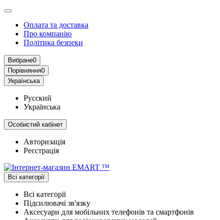
Оплата та доставка
Про компанію
Політика безпеки
Вибране
0
Порівняння
0
Українська
Русский
Українська
Особистий кабінет
Авторизація
Реєстрація
Всі категорії
Всі категорії
Підсилювачі зв'язку
Аксесуари для мобільних телефонів та смартфонів