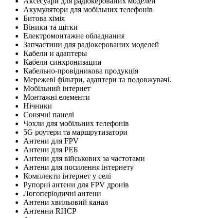
Аксесуари для радіокерованих моделей
Акумулятори для мобільних телефонів
Битова хімія
Віники та щітки
Електромонтажне обладнання
Запчастини для радіокерованих моделей
Кабели и адаптеры
Кабели синхронизации
Кабельно-провідникова продукція
Мережеві фільтри, адаптери та подовжувачі.
Мобільний інтернет
Монтажні елементи
Нічники
Сонячні панелі
Чохли для мобільних телефонів
5G роутери та маршрутизатори
Антени для FPV
Антени для РЕБ
Антени для військових за частотами
Антени для посилення інтернету
Комплекти інтернет у селі
Рупорні антени для FPV дронів
Логоперіодичні антени
Антени хвильовий канал
Антенни RHCP