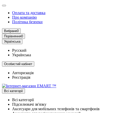
Оплата та доставка
Про компанію
Політика безпеки
Вибране
0
Порівняння
0
Українська
Русский
Українська
Особистий кабінет
Авторизація
Реєстрація
Всі категорії
Всі категорії
Підсилювачі зв'язку
Аксесуари для мобільних телефонів та смартфонів