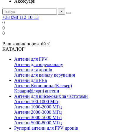
Аксесуари
×
+38 098-112-10-13
0
0
0
Ваш кошик порожній :(
КАТАЛОГ
Антени для FPV
Антени для відеоканалу
Антени для дронів
Антени для каналу керування
Антени для РЕБ
Антени Конюшина (Клевер)
Квадрифілярні антени
Антени для військових за частотами
Антени 100-1000 МГц
Антени 1000-2000 МГц
Антени 2000-3000 МГц
Антени 3000-5000 МГц
Антени 5000-8000 МГц
Рупорні антени для FPV дронів