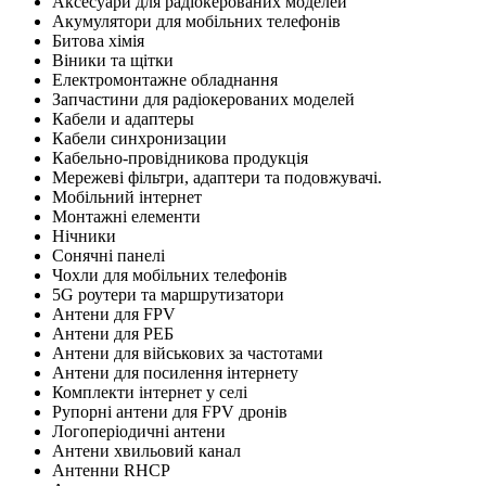
Аксесуари для радіокерованих моделей
Акумулятори для мобільних телефонів
Битова хімія
Віники та щітки
Електромонтажне обладнання
Запчастини для радіокерованих моделей
Кабели и адаптеры
Кабели синхронизации
Кабельно-провідникова продукція
Мережеві фільтри, адаптери та подовжувачі.
Мобільний інтернет
Монтажні елементи
Нічники
Сонячні панелі
Чохли для мобільних телефонів
5G роутери та маршрутизатори
Антени для FPV
Антени для РЕБ
Антени для військових за частотами
Антени для посилення інтернету
Комплекти інтернет у селі
Рупорні антени для FPV дронів
Логоперіодичні антени
Антени хвильовий канал
Антенни RHCP