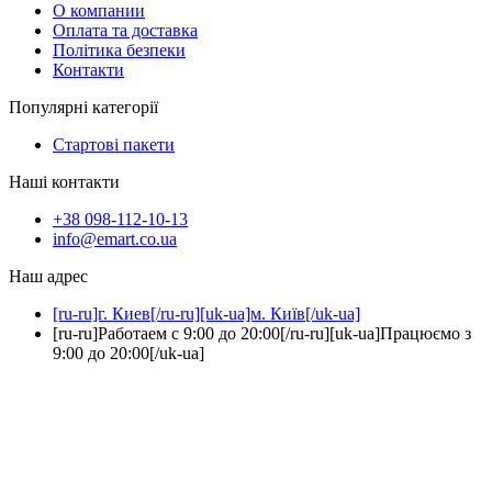
О компании
Оплата та доставка
Політика безпеки
Контакти
Популярні категорії
Стартові пакети
Наші контакти
+38 098-112-10-13
info@emart.co.ua
Наш адрес
[ru-ru]г. Киев[/ru-ru][uk-ua]м. Київ[/uk-ua]
[ru-ru]Работаем с 9:00 до 20:00[/ru-ru][uk-ua]Працюємо з
9:00 до 20:00[/uk-ua]