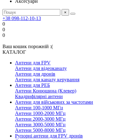
Аксесуари
×
+38 098-112-10-13
0
0
0
Ваш кошик порожній :(
КАТАЛОГ
Антени для FPV
Антени для відеоканалу
Антени для дронів
Антени для каналу керування
Антени для РЕБ
Антени Конюшина (Клевер)
Квадрифілярні антени
Антени для військових за частотами
Антени 100-1000 МГц
Антени 1000-2000 МГц
Антени 2000-3000 МГц
Антени 3000-5000 МГц
Антени 5000-8000 МГц
Рупорні антени для FPV дронів