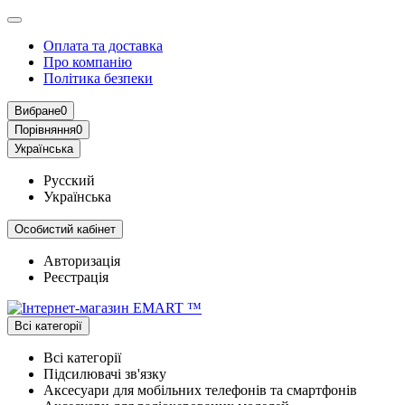
Оплата та доставка
Про компанію
Політика безпеки
Вибране
0
Порівняння
0
Українська
Русский
Українська
Особистий кабінет
Авторизація
Реєстрація
Всі категорії
Всі категорії
Підсилювачі зв'язку
Аксесуари для мобільних телефонів та смартфонів