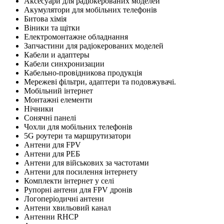
Аксесуари для радіокерованих моделей
Акумулятори для мобільних телефонів
Битова хімія
Віники та щітки
Електромонтажне обладнання
Запчастини для радіокерованих моделей
Кабели и адаптеры
Кабели синхронизации
Кабельно-провідникова продукція
Мережеві фільтри, адаптери та подовжувачі.
Мобільний інтернет
Монтажні елементи
Нічники
Сонячні панелі
Чохли для мобільних телефонів
5G роутери та маршрутизатори
Антени для FPV
Антени для РЕБ
Антени для військових за частотами
Антени для посилення інтернету
Комплекти інтернет у селі
Рупорні антени для FPV дронів
Логоперіодичні антени
Антени хвильовий канал
Антенни RHCP