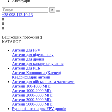
Аксесуари
×
+38 098-112-10-13
0
0
0
Ваш кошик порожній :(
КАТАЛОГ
Антени для FPV
Антени для відеоканалу
Антени для дронів
Антени для каналу керування
Антени для РЕБ
Антени Конюшина (Клевер)
Квадрифілярні антени
Антени для військових за частотами
Антени 100-1000 МГц
Антени 1000-2000 МГц
Антени 2000-3000 МГц
Антени 3000-5000 МГц
Антени 5000-8000 МГц
Рупорні антени для FPV дронів