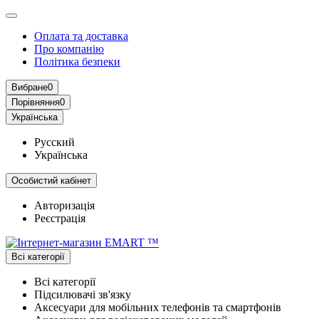
Оплата та доставка
Про компанію
Політика безпеки
Вибране
0
Порівняння
0
Українська
Русский
Українська
Особистий кабінет
Авторизація
Реєстрація
Всі категорії
Всі категорії
Підсилювачі зв'язку
Аксесуари для мобільних телефонів та смартфонів