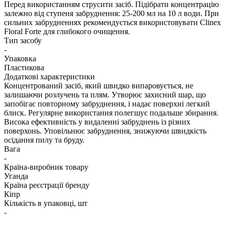
Перед використанням струсити засіб. Підібрати концентрацію
залежно від ступеня забруднення: 25-200 мл на 10 л води. При
сильних забрудненнях рекомендується використовувати Clinex
Floral Forte для глибокого очищення.
Тип засобу
-
Упаковка
Пластикова
Додаткові характеристики
Концентрований засіб, який швидко випаровується, не
залишаючи розлучень та плям. Утворює захисний шар, що
запобігає повторному забруднення, і надає поверхні легкий
блиск. Регулярне використання полегшує подальше збирання.
Висока ефективність у видаленні забруднень із різних
поверхонь. Уповільнює забруднення, знижуючи швидкість
осідання пилу та бруду.
Вага
-
Країна-виробник товару
Уганда
Країна реєстрації бренду
Кіпр
Кількість в упаковці, шт
-