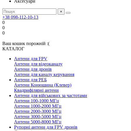
Аксесуари
×
+38 098-112-10-13
0
0
0
Ваш кошик порожній :(
КАТАЛОГ
Антени для FPV
Антени для відеоканалу
Антени для дронів
Антени для каналу керування
Антени для РЕБ
Антени Конюшина (Клевер)
Квадрифілярні антени
Антени для військових за частотами
Антени 100-1000 МГц
Антени 1000-2000 МГц
Антени 2000-3000 МГц
Антени 3000-5000 МГц
Антени 5000-8000 МГц
Рупорні антени для FPV дронів