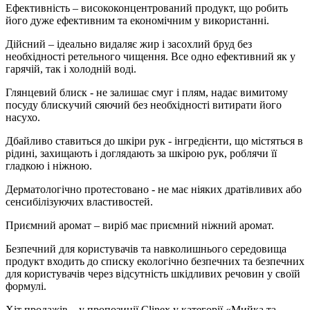
Ефективність – висококонцентрований продукт, що робить
його дуже ефективним та економічним у використанні.
Дійсний – ідеально видаляє жир і засохлий бруд без
необхідності ретельного чищення. Все одно ефективний як у
гарячій, так і холодній воді.
Глянцевий блиск - не залишає смуг і плям, надає вимитому
посуду блискучий сяючий без необхідності витирати його
насухо.
Дбайливо ставиться до шкіри рук - інгредієнти, що містяться в
рідині, захищають і доглядають за шкірою рук, роблячи її
гладкою і ніжною.
Дерматологічно протестовано - не має ніяких дратівливих або
сенсибілізуючих властивостей.
Приємний аромат – виріб має приємний ніжний аромат.
Безпечний для користувачів та навколишнього середовища
продукт входить до списку екологічно безпечних та безпечних
для користувачів через відсутність шкідливих речовин у своїй
формулі.
Хіт продажів – у пропозиції Clinex у категорії «Мийка та