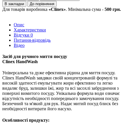
В закладки
До порівняння
Для товарів виробника
«Clinex»
. Мінімальна сума -
500 грн.
Опис
Характеристики
Відгуки
0
Питання-відповідь
Відео
Засіб для ручного миття посуду
Clinex HandWash
Універсальна та дуже ефективна рідина для миття посуду.
Clinex HandWash завдяки своїй концентрованій формулі та
високій здатності емульгувати жири ефективно та легко
видаляє бруд, залишки їжі, жир та всі засохлі забруднення з
поверхні вимитого посуду. Унікальна формула води означає
відсутність необхідності попереднього замочування посуду.
Безпечний та м'який для рук. Надає митий посуд блиск без
необхідності витирати його насухо.
Особливості продукту: