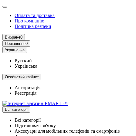
Оплата та доставка
Про компанію
Політика безпеки
Вибране
0
Порівняння
0
Українська
Русский
Українська
Особистий кабінет
Авторизація
Реєстрація
Всі категорії
Всі категорії
Підсилювачі зв'язку
Аксесуари для мобільних телефонів та смартфонів