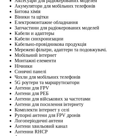
Аксесуари для радіокерованих моделей
Акумулятори для мобільних телефонів
Битова хімія
Віники та щітки
Електромонтажне обладнання
Запчастини для радіокерованих моделей
Кабели и адаптеры
Кабели синхронизации
Кабельно-провідникова продукція
Мережеві фільтри, адаптери та подовжувачі.
Мобільний інтернет
Монтажні елементи
Нічники
Сонячні панелі
Чохли для мобільних телефонів
5G роутери та маршрутизатори
Антени для FPV
Антени для РЕБ
Антени для військових за частотами
Антени для посилення інтернету
Комплекти інтернет у селі
Рупорні антени для FPV дронів
Логоперіодичні антени
Антени хвильовий канал
Антенни RHCP