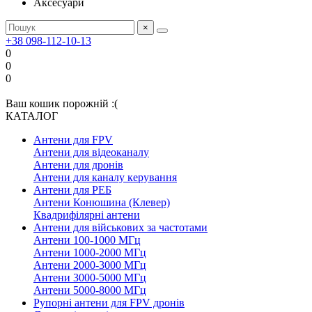
Аксесуари
×
+38 098-112-10-13
0
0
0
Ваш кошик порожній :(
КАТАЛОГ
Антени для FPV
Антени для відеоканалу
Антени для дронів
Антени для каналу керування
Антени для РЕБ
Антени Конюшина (Клевер)
Квадрифілярні антени
Антени для військових за частотами
Антени 100-1000 МГц
Антени 1000-2000 МГц
Антени 2000-3000 МГц
Антени 3000-5000 МГц
Антени 5000-8000 МГц
Рупорні антени для FPV дронів