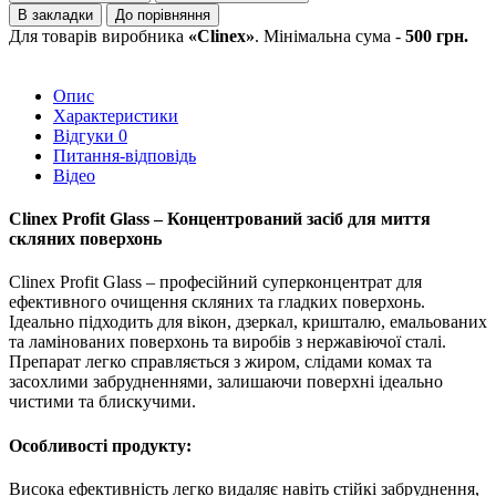
В закладки
До порівняння
Для товарів виробника
«Clinex»
. Мінімальна сума -
500 грн.
Опис
Характеристики
Відгуки
0
Питання-відповідь
Відео
Clinex Profit Glass – Концентрований засіб для миття
скляних поверхонь
Clinex Profit Glass – професійний суперконцентрат для
ефективного очищення скляних та гладких поверхонь.
Ідеально підходить для вікон, дзеркал, кришталю, емальованих
та ламінованих поверхонь та виробів з нержавіючої сталі.
Препарат легко справляється з жиром, слідами комах та
засохлими забрудненнями, залишаючи поверхні ідеально
чистими та блискучими.
Особливості продукту:
Висока ефективність легко видаляє навіть стійкі забруднення,