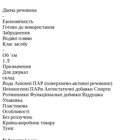
Діюча речовина
-
Економічність
Готово до використання
Забруднення
Водяні плями
Клас засобу
-
Об `єм
1 Л
Призначення
Для дзеркал
склад
Вода Аніонні ПАР (поверхнево-активні речовини)
Неіоногенні ПАРи Антистатичні добавки Спирти
Розчинники Функціональні добавки Віддушка
Упаковка
Пластикова
Особливості
Без розлучень
Країна-виробник товару
Туніс