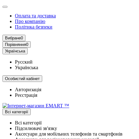
Оплата та доставка
Про компанію
Політика безпеки
Вибране
0
Порівняння
0
Українська
Русский
Українська
Особистий кабінет
Авторизація
Реєстрація
Всі категорії
Всі категорії
Підсилювачі зв'язку
Аксесуари для мобільних телефонів та смартфонів