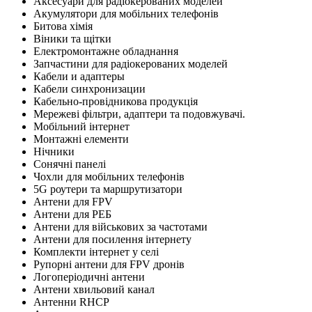
Аксесуари для радіокерованих моделей
Акумулятори для мобільних телефонів
Битова хімія
Віники та щітки
Електромонтажне обладнання
Запчастини для радіокерованих моделей
Кабели и адаптеры
Кабели синхронизации
Кабельно-провідникова продукція
Мережеві фільтри, адаптери та подовжувачі.
Мобільний інтернет
Монтажні елементи
Нічники
Сонячні панелі
Чохли для мобільних телефонів
5G роутери та маршрутизатори
Антени для FPV
Антени для РЕБ
Антени для військових за частотами
Антени для посилення інтернету
Комплекти інтернет у селі
Рупорні антени для FPV дронів
Логоперіодичні антени
Антени хвильовий канал
Антенни RHCP