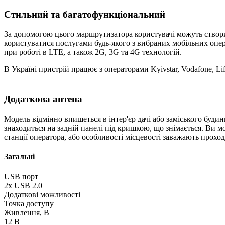
Стильний та багатофункціональний
За допомогою цього маршрутизатора користувачі можуть створит
користуватися послугами будь-якого з вибраних мобільних опе
при роботі в LTE, а також 2G, 3G та 4G технологій.
В Україні пристрій працює з операторами Kyivstar, Vodafone, L
Додаткова антена
Модель відмінно впишеться в інтер'єр дачі або заміського буди
знаходиться на задній панелі під кришкою, що знімається. Ви м
станції оператора, або особливості місцевості заважають прох
Загальні
USB порт
2х USB 2.0
Додаткові можливості
Точка доступу
Живлення, В
12 В