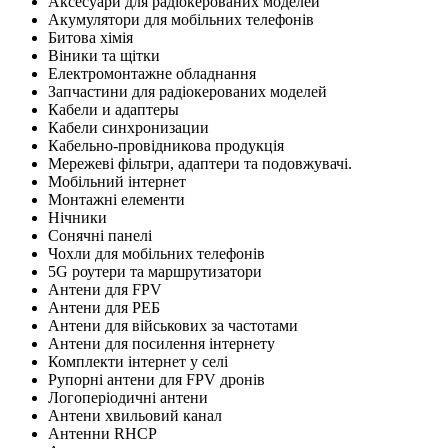
Аксесуари для радіокерованих моделей
Акумулятори для мобільних телефонів
Битова хімія
Віники та щітки
Електромонтажне обладнання
Запчастини для радіокерованих моделей
Кабели и адаптеры
Кабели синхронизации
Кабельно-провідникова продукція
Мережеві фільтри, адаптери та подовжувачі.
Мобільний інтернет
Монтажні елементи
Нічники
Сонячні панелі
Чохли для мобільних телефонів
5G роутери та маршрутизатори
Антени для FPV
Антени для РЕБ
Антени для військових за частотами
Антени для посилення інтернету
Комплекти інтернет у селі
Рупорні антени для FPV дронів
Логоперіодичні антени
Антени хвильовий канал
Антенни RHCP