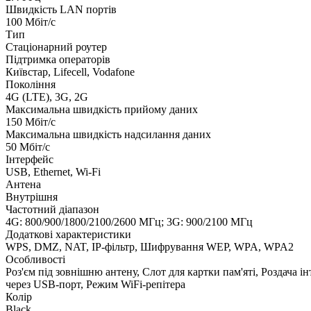
Швидкість LAN портів
100 Мбіт/с
Тип
Стаціонарний роутер
Підтримка операторів
Київстар, Lifecell, Vodafone
Покоління
4G (LTE), 3G, 2G
Максимальна швидкість прийому даних
150 Мбіт/с
Максимальна швидкість надсилання даних
50 Мбіт/с
Інтерфейс
USB, Ethernet, Wi-Fi
Антена
Внутрішня
Частотний діапазон
4G: 800/900/1800/2100/2600 МГц; 3G: 900/2100 МГц
Додаткові характеристики
WPS, DMZ, NAT, IP-фільтр, Шифрування WEP, WPA, WPA2
Особливості
Роз'єм під зовнішню антену, Слот для картки пам'яті, Роздача і
через USB-порт, Режим WiFi-репітера
Колір
Black