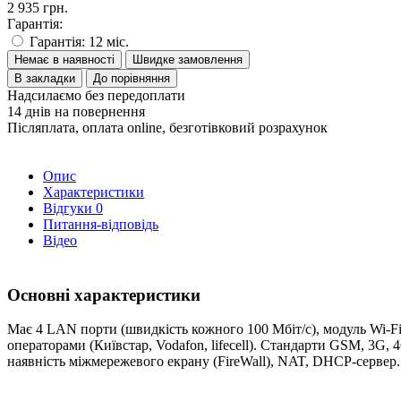
2 935 грн.
Гарантія:
Гарантія: 12 міс.
Немає в наявності
Швидке замовлення
В закладки
До порівняння
Надсилаємо без передоплати
14 днів на повернення
Післяплата, оплата online, безготівковий розрахунок
Опис
Характеристики
Відгуки
0
Питання-відповідь
Відео
Основні характеристики
Має 4 LAN порти (швидкість кожного 100 Мбіт/с), модуль Wi-Fi,
операторами (Київстар, Vodafon, lifecell). Стандарти GSM, 3G
наявність міжмережевого екрану (FireWall), NAT, DHCP-сервер.