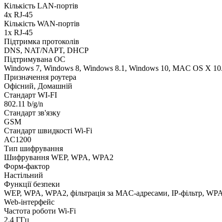
Кількість LAN-портів
4х RJ-45
Кількість WAN-портів
1x RJ-45
Підтримка протоколів
DNS, NAT/NAPT, DHCP
Підтримувана ОС
Windows 7, Windows 8, Windows 8.1, Windows 10, MAC OS X 10.7,
Призначення роутера
Офісний, Домашній
Стандарт WI-FI
802.11 b/g/n
Стандарт зв'язку
GSM
Стандарт швидкості Wi-Fi
AC1200
Тип шифрування
Шифрування WEP, WPA, WPA2
Форм-фактор
Настільний
Функції безпеки
WEP, WPA, WPA2, фільтрація за MAC-адресами, IP-фільтр, WPA2
Web-інтерфейс
Частота роботи Wi-Fi
2.4 ГГц