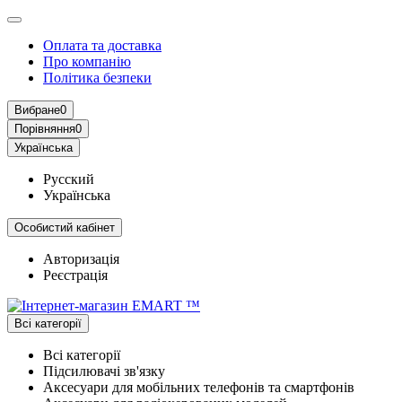
Оплата та доставка
Про компанію
Політика безпеки
Вибране
0
Порівняння
0
Українська
Русский
Українська
Особистий кабінет
Авторизація
Реєстрація
Всі категорії
Всі категорії
Підсилювачі зв'язку
Аксесуари для мобільних телефонів та смартфонів