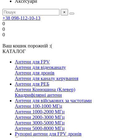
Аксесуари
×
+38 098-112-10-13
0
0
0
Ваш кошик порожній :(
КАТАЛОГ
Антени для FPV
Антени для відеоканалу
Антени для дронів
Антени для каналу керування
Антени для РЕБ
Антени Конюшина (Клевер)
Квадрифілярні антени
Антени для військових за частотами
Антени 100-1000 МГц
Антени 1000-2000 МГц
Антени 2000-3000 МГц
Антени 3000-5000 МГц
Антени 5000-8000 МГц
Рупорні антени для FPV дронів