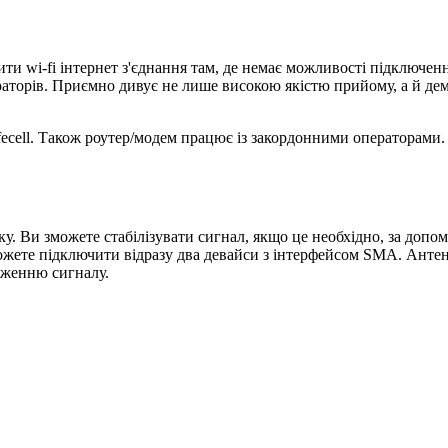
и wi-fi інтернет з'єднання там, де немає можливості підключен
раторів. Приємно дивує не лише високою якістю прийому, а й д
ifecell. Також роутер/модем працює із закордонними операторами.
нку. Ви зможете стабілізувати сигнал, якщо це необхідно, за доп
ожете підключити відразу два девайси з інтерфейсом SMA. Антена
одженню сигналу.