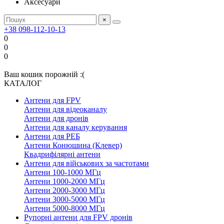
Аксесуари
×
+38 098-112-10-13
0
0
0
Ваш кошик порожній :(
КАТАЛОГ
Антени для FPV
Антени для відеоканалу
Антени для дронів
Антени для каналу керування
Антени для РЕБ
Антени Конюшина (Клевер)
Квадрифілярні антени
Антени для військових за частотами
Антени 100-1000 МГц
Антени 1000-2000 МГц
Антени 2000-3000 МГц
Антени 3000-5000 МГц
Антени 5000-8000 МГц
Рупорні антени для FPV дронів