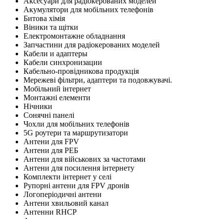
Аксесуари для радіокерованих моделей
Акумулятори для мобільних телефонів
Битова хімія
Віники та щітки
Електромонтажне обладнання
Запчастини для радіокерованих моделей
Кабели и адаптеры
Кабели синхронизации
Кабельно-провідникова продукція
Мережеві фільтри, адаптери та подовжувачі.
Мобільний інтернет
Монтажні елементи
Нічники
Сонячні панелі
Чохли для мобільних телефонів
5G роутери та маршрутизатори
Антени для FPV
Антени для РЕБ
Антени для військових за частотами
Антени для посилення інтернету
Комплекти інтернет у селі
Рупорні антени для FPV дронів
Логоперіодичні антени
Антени хвильовий канал
Антенни RHCP