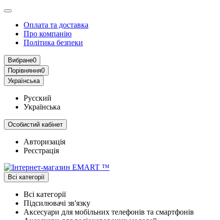
Оплата та доставка
Про компанію
Політика безпеки
Вибране
0
Порівняння
0
Українська
Русский
Українська
Особистий кабінет
Авторизація
Реєстрація
Всі категорії
Всі категорії
Підсилювачі зв'язку
Аксесуари для мобільних телефонів та смартфонів