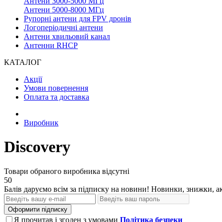
Антени 3000-5000 МГц
Антени 5000-8000 МГц
Рупорні антени для FPV дронів
Логоперіодичні антени
Антени хвильовий канал
Антенни RHCP
КАТАЛОГ
Акції
Умови повернення
Оплата та доставка
Виробник
Discovery
Товари обраного виробника відсутні
50
Балів даруємо всім за підписку на новини! Новинки, знижки, ак
Оформити підписку
Я прочитав і згоден з умовами
Політика безпеки