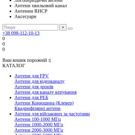
Логоперіодичні антени
Антени хвильовий канал
Антенни RHCP
Аксесуари
×
+38 098-112-10-13
0
0
0
Ваш кошик порожній :(
КАТАЛОГ
Антени для FPV
Антени для відеоканалу
Антени для дронів
Антени для каналу керування
Антени для РЕБ
Антени Конюшина (Клевер)
Квадрифілярні антени
Антени для військових за частотами
Антени 100-1000 МГц
Антени 1000-2000 МГц
Антени 2000-3000 МГц