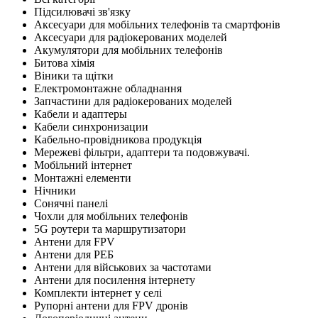
Підсилювачі зв'язку
Аксесуари для мобільних телефонів та смартфонів
Аксесуари для радіокерованих моделей
Акумулятори для мобільних телефонів
Битова хімія
Віники та щітки
Електромонтажне обладнання
Запчастини для радіокерованих моделей
Кабели и адаптеры
Кабели синхронизации
Кабельно-провідникова продукція
Мережеві фільтри, адаптери та подовжувачі.
Мобільний інтернет
Монтажні елементи
Нічники
Сонячні панелі
Чохли для мобільних телефонів
5G роутери та маршрутизатори
Антени для FPV
Антени для РЕБ
Антени для військових за частотами
Антени для посилення інтернету
Комплекти інтернет у селі
Рупорні антени для FPV дронів