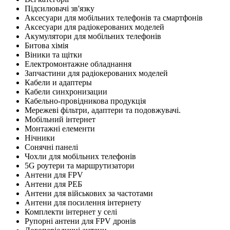
Підсилювачі зв'язку
Аксесуари для мобільних телефонів та смартфонів
Аксесуари для радіокерованих моделей
Акумулятори для мобільних телефонів
Битова хімія
Віники та щітки
Електромонтажне обладнання
Запчастини для радіокерованих моделей
Кабели и адаптеры
Кабели синхронизации
Кабельно-провідникова продукція
Мережеві фільтри, адаптери та подовжувачі.
Мобільний інтернет
Монтажні елементи
Нічники
Сонячні панелі
Чохли для мобільних телефонів
5G роутери та маршрутизатори
Антени для FPV
Антени для РЕБ
Антени для військових за частотами
Антени для посилення інтернету
Комплекти інтернет у селі
Рупорні антени для FPV дронів