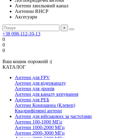
Логоперіодичні антени
Антени хвильовий канал
Антенни RHCP
Аксесуари
×
+38 098-112-10-13
0
0
0
Ваш кошик порожній :(
КАТАЛОГ
Антени для FPV
Антени для відеоканалу
Антени для дронів
Антени для каналу керування
Антени для РЕБ
Антени Конюшина (Клевер)
Квадрифілярні антени
Антени для військових за частотами
Антени 100-1000 МГц
Антени 1000-2000 МГц
Антени 2000-3000 МГц