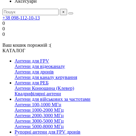
Аксесуари
×
+38 098-112-10-13
0
0
0
Ваш кошик порожній :(
КАТАЛОГ
Антени для FPV
Антени для відеоканалу
Антени для дронів
Антени для каналу керування
Антени для РЕБ
Антени Конюшина (Клевер)
Квадрифілярні антени
Антени для військових за частотами
Антени 100-1000 МГц
Антени 1000-2000 МГц
Антени 2000-3000 МГц
Антени 3000-5000 МГц
Антени 5000-8000 МГц
Рупорні антени для FPV дронів