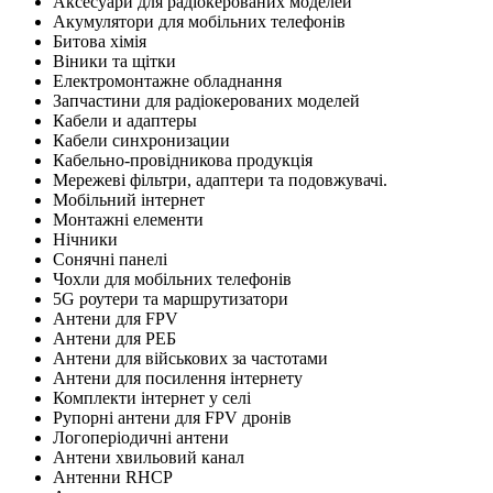
Аксесуари для радіокерованих моделей
Акумулятори для мобільних телефонів
Битова хімія
Віники та щітки
Електромонтажне обладнання
Запчастини для радіокерованих моделей
Кабели и адаптеры
Кабели синхронизации
Кабельно-провідникова продукція
Мережеві фільтри, адаптери та подовжувачі.
Мобільний інтернет
Монтажні елементи
Нічники
Сонячні панелі
Чохли для мобільних телефонів
5G роутери та маршрутизатори
Антени для FPV
Антени для РЕБ
Антени для військових за частотами
Антени для посилення інтернету
Комплекти інтернет у селі
Рупорні антени для FPV дронів
Логоперіодичні антени
Антени хвильовий канал
Антенни RHCP