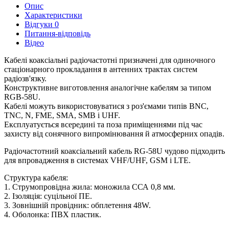
Опис
Характеристики
Відгуки
0
Питання-відповідь
Відео
Кабелі коаксіальні радіочастотні призначені для одиночного
стаціонарного прокладання в антенних трактах систем
радіозв'язку.
Конструктивне виготовлення аналогічне кабелям за типом
RGB-58U.
Кабелі можуть використовуватися з роз'ємами типів BNC,
TNC, N, FME, SMA, SMB і UHF.
Експлуатується всередині та поза приміщеннями під час
захисту від сонячного випромінювання й атмосферних опадів.
Радіочастотний коаксіальний кабель RG-58U чудово підходить
для впровадження в системах VHF/UHF, GSM і LTE.
Структура кабеля:
1. Струмопровідна жила: моножила ССА 0,8 мм.
2. Ізоляція: суцільної ПЕ.
3. Зовнішній провідник: обплетення 48W.
4. Оболонка: ПВХ пластик.