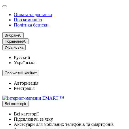
Оплата та доставка
Про компанію
Політика безпеки
Вибране
0
Порівняння
0
Українська
Русский
Українська
Особистий кабінет
Авторизація
Реєстрація
Всі категорії
Всі категорії
Підсилювачі зв'язку
Аксесуари для мобільних телефонів та смартфонів