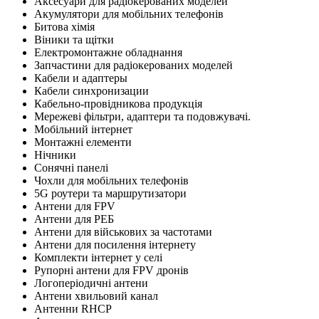
Аксесуари для радіокерованих моделей
Акумулятори для мобільних телефонів
Битова хімія
Віники та щітки
Електромонтажне обладнання
Запчастини для радіокерованих моделей
Кабели и адаптеры
Кабели синхронизации
Кабельно-провідникова продукція
Мережеві фільтри, адаптери та подовжувачі.
Мобільний інтернет
Монтажні елементи
Нічники
Сонячні панелі
Чохли для мобільних телефонів
5G роутери та маршрутизатори
Антени для FPV
Антени для РЕБ
Антени для військових за частотами
Антени для посилення інтернету
Комплекти інтернет у селі
Рупорні антени для FPV дронів
Логоперіодичні антени
Антени хвильовий канал
Антенни RHCP