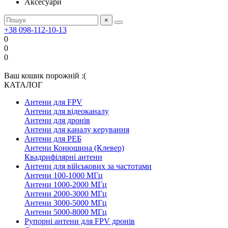
Аксесуари
×
+38 098-112-10-13
0
0
0
Ваш кошик порожній :(
КАТАЛОГ
Антени для FPV
Антени для відеоканалу
Антени для дронів
Антени для каналу керування
Антени для РЕБ
Антени Конюшина (Клевер)
Квадрифілярні антени
Антени для військових за частотами
Антени 100-1000 МГц
Антени 1000-2000 МГц
Антени 2000-3000 МГц
Антени 3000-5000 МГц
Антени 5000-8000 МГц
Рупорні антени для FPV дронів