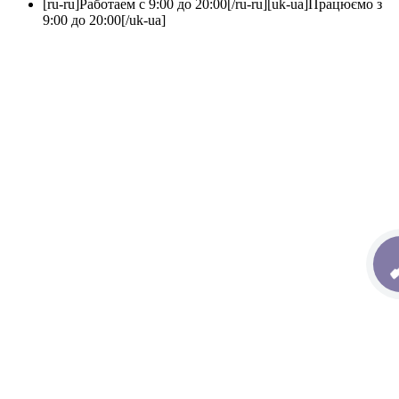
[ru-ru]Работаем с 9:00 до 20:00[/ru-ru][uk-ua]Працюємо з
9:00 до 20:00[/uk-ua]