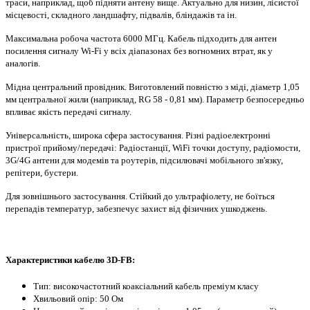
траси, наприклад, щоб підняти антену вище. Актуально для низин, лісистої
місцевості, складного ландшафту, підвалів, бліндажів та ін.
Максимальна робоча частота 6000 МГц. Кабель підходить для антен
посилення сигналу Wi-Fi у всіх діапазонах без вогномних втрат, як у
аналогів.
Мідна центральний провідник. Виготовлений повністю з міді, діаметр 1,05
мм центральної жили (наприклад, RG 58 - 0,81 мм). Параметр безпосередньо
впливає якість передачі сигналу.
Універсальність, широка сфера застосування. Різні радіоелектронні
пристрої прийому/передачі: Радіостанції, WiFi точки доступу, радіомости,
3G/4G антени для модемів та роутерів, підсилювачі мобільного зв'язку,
репітери, бустери.
Для зовнішнього застосування. Стійкий до ультрафіолету, не боїться
перепадів температур, забезпечує захист від фізичних ушкоджень.
Характеристики кабелю 3D-FB:
Тип: високочастотний коаксіальний кабель преміум класу
Хвильовий опір: 50 Ом