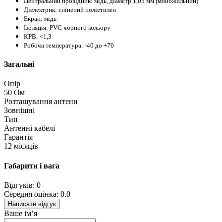
Центральний провідник: мідь, діаметр 1,05 мм (моножильний)
Діелектрик: спінений поліетилен
Екран: мідь
Ізоляція: PVC чорного кольору
КРВ: <1,3
Робоча температура: -40 до +70
Загальні
Опір
50 Ом
Розташування антени
Зовнішні
Тип
Антенні кабелі
Гарантія
12 місяців
Габарити і вага
Відгуків: 0
Середня оцінка: 0.0
Написати відгук
Ваше ім’я