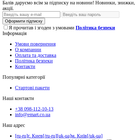
Балів даруємо всім за підписку на новини! Новинки, знижки,
акції.
Оформити підписку
Я прочитав і згоден з умовами
Політика безпеки
Інформація
Умови повернення
О компании
Оплата та доставка
Політика безпеки
Контакти
Популярні категорії
Стартові пакети
Наші контакти
+38 098-112-10-13
info@emart.co.ua
Наш адрес
[ru-ru]г. Киев[/ru-ru][uk-ua]м. Київ[/uk-ua]