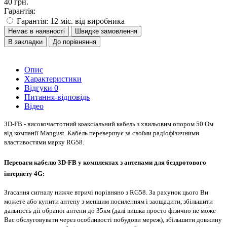
40 грн.
Гарантія:
Гарантія: 12 міс. від виробника
Немає в наявності
Швидке замовлення
В закладки
До порівняння
Опис
Характеристики
Відгуки
0
Питання-відповідь
Відео
3D-FB - високочастотний коаксіальний кабель з хвильовим опором 50 Ом
від компанії Mangust. Кабель перевершує за своїми радіофізичними
властивостями марку RG58.
Переваги кабелю 3D-FB у комплектах з антенами для бездротового
інтернету 4G:
Згасання сигналу нижче втричі порівняно з RG58. За рахунок цього Ви
можете або купити антену з меншим посиленням і заощадити, збільшити
дальність дії обраної антени до 35км (далі вишка просто фізично не може
Вас обслуговувати через особливості побудови мереж), збільшити довжину