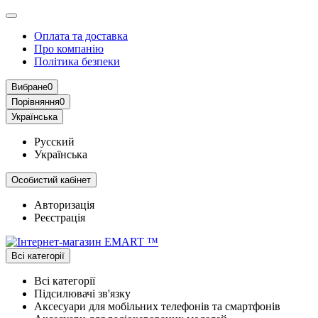
Оплата та доставка
Про компанію
Політика безпеки
Вибране
0
Порівняння
0
Українська
Русский
Українська
Особистий кабінет
Авторизація
Реєстрація
Всі категорії
Всі категорії
Підсилювачі зв'язку
Аксесуари для мобільних телефонів та смартфонів