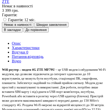
ZTE
Немає в наявності
3 399 грн.
Гарантія:
Гарантія: 12 міс.
Немає в наявності
Швидке замовлення
В закладки
До порівняння
Опис
Характеристики
Відгуки
0
Питання-відповідь
Відео
Wifi роутер – модем 4G ZTE MF79U
– це USB модем із вбудованим Wi-Fi
модулем, що дозволяє підключати до інтернет одночасно до 10
користувачів, це можуть бути ноутбуки, стаціонарні ПК, смартфони,
планшети. Забезпечує надійний та стійкий прийом сигналу. Модем дуже
простий у налаштуванні та використанні. Для роботи, потрібно лише
вставити SIM-карту і під'єднати в USB порт комп'ютера, ноутбука,
Powerbank або вставити в розетку через USB адаптер (блочок). Пристрій
може досягати максимальної швидкості передачі даних до 150 Мбіт/с
стандарту 4G. Роздача Wi-Fi-мережі на відкритій місцевості до 30 метрів.
Модем-роутер оснащений слотом під карту пам'яті microSD (до 32 Гб),