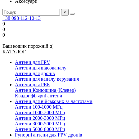
Аксесуари
×
+38 098-112-10-13
0
0
0
Ваш кошик порожній :(
КАТАЛОГ
Антени для FPV
Антени для відеоканалу
Антени для дронів
Антени для каналу керування
Антени для РЕБ
Антени Конюшина (Клевер)
Квадрифілярні антени
Антени для військових за частотами
Антени 100-1000 МГц
Антени 1000-2000 МГц
Антени 2000-3000 МГц
Антени 3000-5000 МГц
Антени 5000-8000 МГц
Рупорні антени для FPV дронів