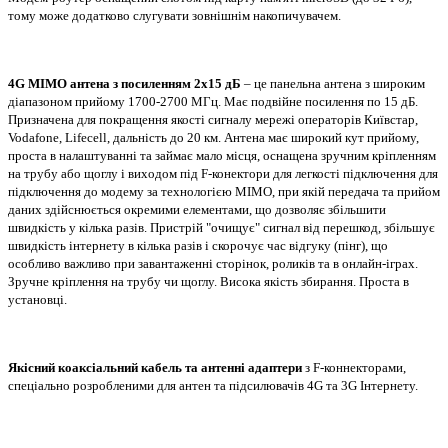
тому може додатково слугувати зовнішнім накопичувачем.
4G MIMO антена з посиленням 2x15 дБ
– це панельна антена з широким
діапазоном прийому 1700-2700 МГц. Має подвійне посилення по 15 дБ.
Призначена для покращення якості сигналу мережі операторів Київстар,
Vodafone, Lifecell, дальність до 20 км. Антена має широкий кут прийому,
проста в налаштуванні та займає мало місця, оснащена зручним кріпленням
на трубу або щоглу і виходом під F-конектори для легкості підключення для
підключення до модему за технологією MIMO, при якій передача та прийом
даних здійснюється окремими елементами, що дозволяє збільшити
швидкість у кілька разів. Пристрій "очищує" сигнал від перешкод, збільшує
швидкість інтернету в кілька разів і скорочує час відгуку (пінг), що
особливо важливо при завантаженні сторінок, роликів та в онлайн-іграх.
Зручне кріплення на трубу чи щоглу. Висока якість збирання. Проста в
установці.
Якісний коаксіальний кабель та антенні адаптери
з F-коннекторами,
спеціально розробленими для антен та підсилювачів 4G та 3G Інтернету.