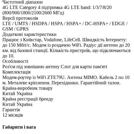
Частотний діапазон
4G LTE Category 4 підтримка 4G LTE band: 1/3/7/8/20
(800/900/1800/2100/2600 МГц)
Версії протоколів
LTE / UMTS / HSDPA / HSPA / HSPA+ / DC-HSPA+ / EDGE /
GSM / GPRS
Додаткові характеристики
Працює з Київстар, Vodafone, LifeCell. Швидкість Інтернету:
до 150 Мбіт/с. Модем із роздачею WiFi. Радіус дії антени до 20
км. від базової станції. Кількість пристроїв, що підключаються
до 10.
Особливості
Роз'єм під зовнішню антену Слот для карти пам'яті
Комплектація
Модем-роутер із WiFi ZTE79U. Антена MIMO. Кабель 2 по 10
м. Металеве кріплення. Перехідники. Гарантійний талон.
Країна-виробник товару
Китай Україна
Країна реєстрації бренду
Китай Україна
Гарантія
12 місяців
Габарити і вага