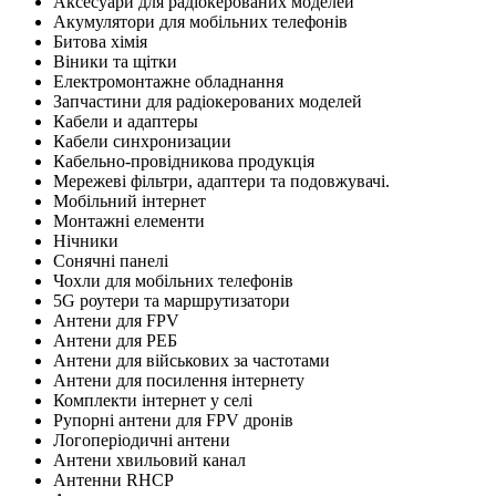
Аксесуари для радіокерованих моделей
Акумулятори для мобільних телефонів
Битова хімія
Віники та щітки
Електромонтажне обладнання
Запчастини для радіокерованих моделей
Кабели и адаптеры
Кабели синхронизации
Кабельно-провідникова продукція
Мережеві фільтри, адаптери та подовжувачі.
Мобільний інтернет
Монтажні елементи
Нічники
Сонячні панелі
Чохли для мобільних телефонів
5G роутери та маршрутизатори
Антени для FPV
Антени для РЕБ
Антени для військових за частотами
Антени для посилення інтернету
Комплекти інтернет у селі
Рупорні антени для FPV дронів
Логоперіодичні антени
Антени хвильовий канал
Антенни RHCP