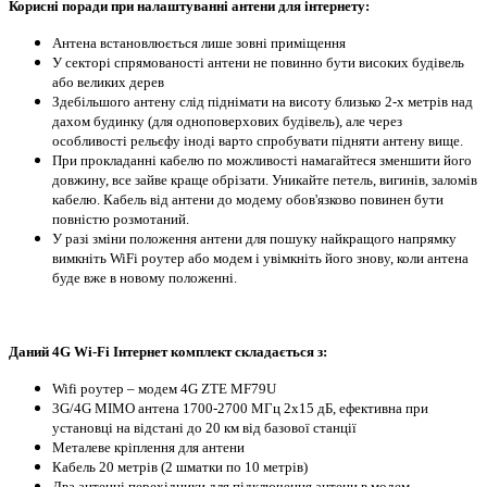
Корисні поради при налаштуванні антени для інтернету:
Антена встановлюється лише зовні приміщення
У секторі спрямованості антени не повинно бути високих будівель
або великих дерев
Здебільшого антену слід піднімати на висоту близько 2-х метрів над
дахом будинку (для одноповерхових будівель), але через
особливості рельєфу іноді варто спробувати підняти антену вище.
При прокладанні кабелю по можливості намагайтеся зменшити його
довжину, все зайве краще обрізати. Уникайте петель, вигинів, заломів
кабелю. Кабель від антени до модему обов'язково повинен бути
повністю розмотаний.
У разі зміни положення антени для пошуку найкращого напрямку
вимкніть WiFi роутер або модем і увімкніть його знову, коли антена
буде вже в новому положенні.
Даний 4G Wi-Fi Інтернет комплект складається з:
Wifi роутер – модем 4G ZTE MF79U
3G/4G MIMO антена 1700-2700 МГц 2x15 дБ, ефективна при
установці на відстані до 20 км від базової станції
Металеве кріплення для антени
Кабель 20 метрів (2 шматки по 10 метрів)
Два антенні перехідники для підключення антени в модем