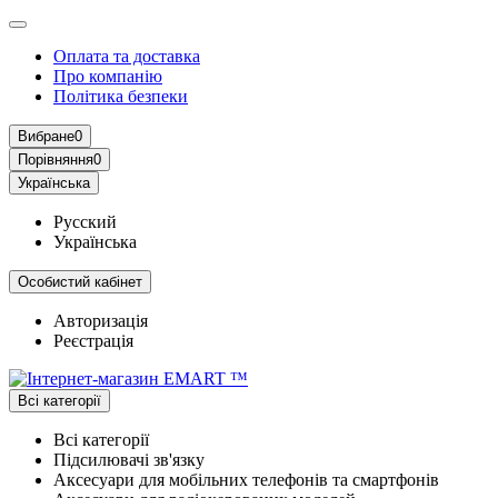
Оплата та доставка
Про компанію
Політика безпеки
Вибране
0
Порівняння
0
Українська
Русский
Українська
Особистий кабінет
Авторизація
Реєстрація
Всі категорії
Всі категорії
Підсилювачі зв'язку
Аксесуари для мобільних телефонів та смартфонів