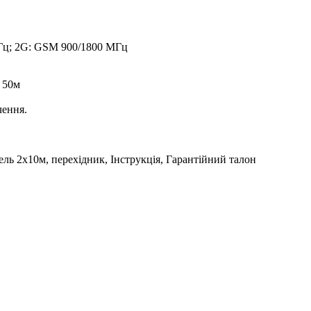
ц; 2G: GSM 900/1800 МГц
о 50м
чення.
ь 2х10м, перехідник, Інструкція, Гарантійний талон