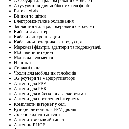
Аксесуари для радіокерованих моделей
Акумулятори для мобільних телефонів
Битова хімія
Віники та щітки
Електромонтажне обладнання
Запчастини для радіокерованих моделей
Кабели и адаптеры
Кабели синхронизации
Кабельно-провідникова продукція
Мережеві фільтри, адаптери та подовжувачі.
Мобільний інтернет
Монтажні елементи
Нічники
Сонячні панелі
Чохли для мобільних телефонів
5G роутери та маршрутизатори
Антени для FPV
Антени для РЕБ
Антени для військових за частотами
Антени для посилення інтернету
Комплекти інтернет у селі
Рупорні антени для FPV дронів
Логоперіодичні антени
Антени хвильовий канал
Антенни RHCP