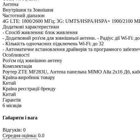
Антена
Внутрішня та Зовнішня
Частотний діапазон
4G LTE: 1800/2600 МГц; 3G: UMTS/HSPA/HSPA+ 1900/2100 МГ
Додаткові характеристики
- Спосіб живлення: блок живлення
- Додатковий роз'єм для зовнішньої антени. - Радіус дії Wi-Fi: д
- Кількість одночасних підключень Wi-Fi: до 32
- Автоматичне встановлення драйверів та програмного забезпе
Особливості
Роз'єм під зовнішню антену
Комплектація
Роутер ZTE MF283U, Антена панельна MIMO Alta 2х16 Дб, кабел
Країна-виробник товару
Китай
Країна реєстрації бренду
Китай
Гарантія
6 місяців
Габарити і вага
Відгуків: 0
Середня оцінка: 0.0