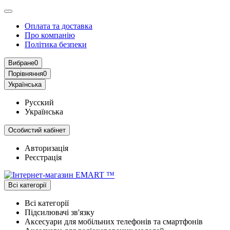
Оплата та доставка
Про компанію
Політика безпеки
Вибране
0
Порівняння
0
Українська
Русский
Українська
Особистий кабінет
Авторизація
Реєстрація
Всі категорії
Всі категорії
Підсилювачі зв'язку
Аксесуари для мобільних телефонів та смартфонів