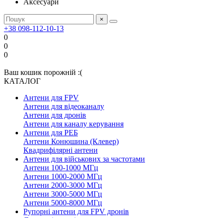
Аксесуари
×
+38 098-112-10-13
0
0
0
Ваш кошик порожній :(
КАТАЛОГ
Антени для FPV
Антени для відеоканалу
Антени для дронів
Антени для каналу керування
Антени для РЕБ
Антени Конюшина (Клевер)
Квадрифілярні антени
Антени для військових за частотами
Антени 100-1000 МГц
Антени 1000-2000 МГц
Антени 2000-3000 МГц
Антени 3000-5000 МГц
Антени 5000-8000 МГц
Рупорні антени для FPV дронів