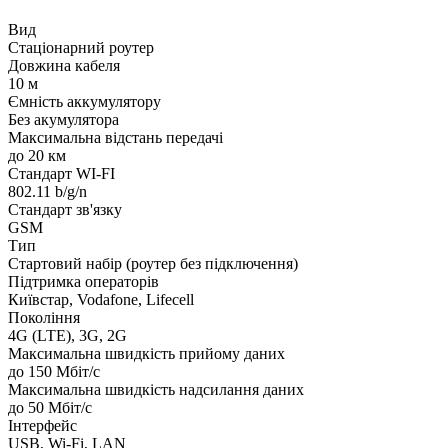
Вид
Стаціонарний роутер
Довжина кабеля
10 м
Ємність аккумулятору
Без акумулятора
Максимальна відстань передачі
до 20 км
Стандарт WI-FI
802.11 b/g/n
Стандарт зв'язку
GSM
Тип
Стартовий набір (роутер без підключення)
Підтримка операторів
Київстар, Vodafone, Lifecell
Покоління
4G (LTE), 3G, 2G
Максимальна швидкість прийому даних
до 150 Мбіт/с
Максимальна швидкість надсилання даних
до 50 Мбіт/с
Інтерфейс
USB, Wi-Fi, LAN