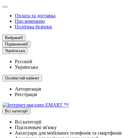
Оплата та доставка
Про компанію
Політика безпеки
Вибране
0
Порівняння
0
Українська
Русский
Українська
Особистий кабінет
Авторизація
Реєстрація
Всі категорії
Всі категорії
Підсилювачі зв'язку
Аксесуари для мобільних телефонів та смартфонів