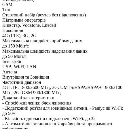
GSM
Тип
Стартовий набір (роутер без підключення)
Підтримка операторів
Київстар, Vodafone, Lifecell
Покоління
4G (LTE), 3G, 2G
Максимальна швидкість прийому даних
до 150 Мбіт/с
Максимальна швидкість надсилання даних
до 50 Мбіт/с
Інтерфейс
USB, Wi-Fi, LAN
Антена
Внутрішня та Зовнішня
Частотний діапазон
4G LTE: 1800/2600 МГц; 3G: UMTS/HSPA/HSPA+ 1900/2100
МГц; 2G: GSM 900/1800 МГц
Додаткові характеристики
- Спосіб живлення: блок живлення
- Додатковий роз'єм для зовнішньої антени. - Радіус дії Wi-Fi:
до 50м
- Кількість одночасних підключень Wi-Fi: до 32
- Автоматичне встановлення драйверів та програмного
забезпечення.