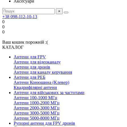
Аксесуари
×
+38 098-112-10-13
0
0
0
Ваш кошик порожній :(
КАТАЛОГ
Антени для FPV
Антени для відеоканалу
Антени для дронів
Антени для каналу керування
Антени для РЕБ
Антени Конюшина (Клевер)
Квадрифілярні антени
Антени для військових за частотами
Антени 100-1000 МГц
Антени 1000-2000 МГц
Антени 2000-3000 МГц
Антени 3000-5000 МГц
Антени 5000-8000 МГц
Рупорні антени для FPV дронів