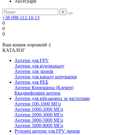
Аксесуари
×
+38 098-112-10-13
0
0
0
Ваш кошик порожній :(
КАТАЛОГ
Антени для FPV
Антени для відеоканалу
Антени для дронів
Антени для каналу керування
Антени для РЕБ
Антени Конюшина (Клевер)
Квадрифілярні антени
Антени для військових за частотами
Антени 100-1000 МГц
Антени 1000-2000 МГц
Антени 2000-3000 МГц
Антени 3000-5000 МГц
Антени 5000-8000 МГц
Рупорні антени для FPV дронів