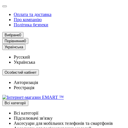
Оплата та доставка
Про компанію
Політика безпеки
Вибране
0
Порівняння
0
Українська
Русский
Українська
Особистий кабінет
Авторизація
Реєстрація
Всі категорії
Всі категорії
Підсилювачі зв'язку
Аксесуари для мобільних телефонів та смартфонів