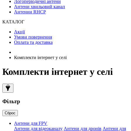
Логоперіодичні антени
Антени хвильовий канал
Антенни RHCP
КАТАЛОГ
Акції
Умови повернення
Оплата та доставка
Комплекти інтернет у селі
Комплекти інтернет у селі
Фільтр
Сброс
Антени для FPV
Антени для відеоканалу
Антени для дронів
Антени для