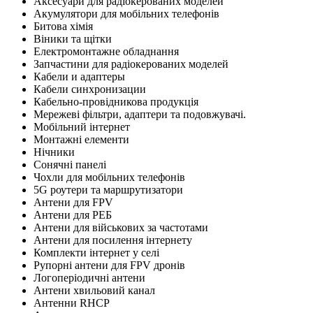
Аксесуари для радіокерованих моделей
Акумулятори для мобільних телефонів
Битова хімія
Віники та щітки
Електромонтажне обладнання
Запчастини для радіокерованих моделей
Кабели и адаптеры
Кабели синхронизации
Кабельно-провідникова продукція
Мережеві фільтри, адаптери та подовжувачі.
Мобільний інтернет
Монтажні елементи
Нічники
Сонячні панелі
Чохли для мобільних телефонів
5G роутери та маршрутизатори
Антени для FPV
Антени для РЕБ
Антени для військових за частотами
Антени для посилення інтернету
Комплекти інтернет у селі
Рупорні антени для FPV дронів
Логоперіодичні антени
Антени хвильовий канал
Антенни RHCP