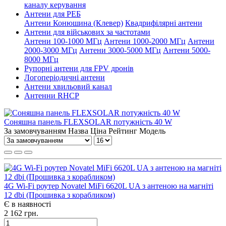
каналу керування
Антени для РЕБ
Антени Конюшина (Клевер)
Квадрифілярні антени
Антени для військових за частотами
Антени 100-1000 МГц
Антени 1000-2000 МГц
Антени
2000-3000 МГц
Антени 3000-5000 МГц
Антени 5000-
8000 МГц
Рупорні антени для FPV дронів
Логоперіодичні антени
Антени хвильовий канал
Антенни RHCP
Соняшна панель FLEXSOLAR потужність 40 W
За замовчуванням
Назва
Ціна
Рейтинг
Модель
4G Wi-Fi роутер Novatel MiFi 6620L UA з антеною на магніті
12 dbi (Прошивка з корабликом)
Є в наявності
2 162 грн.