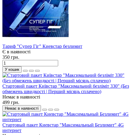
Тариф "Супер Гіг" Киевстар безлимит
Є в наявності
350 грн.
У кошик
Стартовий пакет Київстар "Максимальний безліміт 330" (Без
обмежень швидкості | Перший місяць сплачено)
Немає в наявності
499 грн.
Немає в наявності
Стартовый пакет Киевстар "Максимальный Безлимит" 4G
интернет