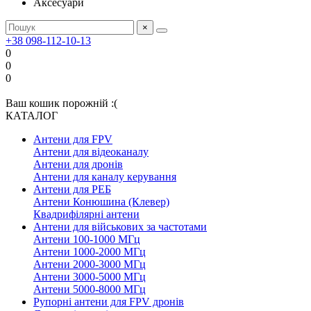
Аксесуари
×
+38 098-112-10-13
0
0
0
Ваш кошик порожній :(
КАТАЛОГ
Антени для FPV
Антени для відеоканалу
Антени для дронів
Антени для каналу керування
Антени для РЕБ
Антени Конюшина (Клевер)
Квадрифілярні антени
Антени для військових за частотами
Антени 100-1000 МГц
Антени 1000-2000 МГц
Антени 2000-3000 МГц
Антени 3000-5000 МГц
Антени 5000-8000 МГц
Рупорні антени для FPV дронів