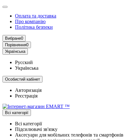
Оплата та доставка
Про компанію
Політика безпеки
Вибране
0
Порівняння
0
Українська
Русский
Українська
Особистий кабінет
Авторизація
Реєстрація
Всі категорії
Всі категорії
Підсилювачі зв'язку
Аксесуари для мобільних телефонів та смартфонів