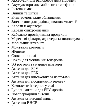
Аксесуари для радіокерованих моделей
Акумулятори для мобільних телефонів
Битова хімія
Віники та щітки
Електромонтажне обладнання
Запчастини для радіокерованих моделей
Кабели и адаптеры
Кабели синхронизации
Кабельно-провідникова продукція
Мережеві фільтри, адаптери та подовжувачі.
Мобільний інтернет
Монтажні елементи
Нічники
Сонячні панелі
Чохли для мобільних телефонів
5G роутери та маршрутизатори
Антени для FPV
Антени для РЕБ
Антени для військових за частотами
Антени для посилення інтернету
Комплекти інтернет у селі
Рупорні антени для FPV дронів
Логоперіодичні антени
Антени хвильовий канал
Антенни RHCP