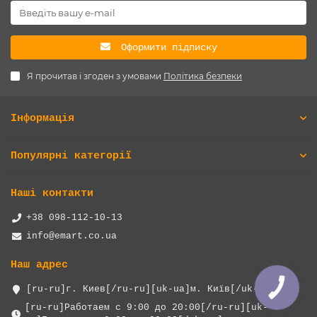
Оформити підписку
Я прочитав і згоден з умовами
Політика безпеки
Інформація
Популярні категорії
Наші контакти
+38 098-112-10-13
info@emart.co.ua
Наш адрес
[ru-ru]г. Киев[/ru-ru][uk-ua]м. Київ[/uk-ua]
КНОПКА
ЗВ'ЯЗКУ
[ru-ru]Работаем с 9:00 до 20:00[/ru-ru][uk-