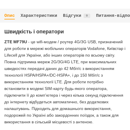
Опис
Характеристики
Відгуки
Питання-відпо
0
Швидкість і оператори
ZTE MF79U
- це wifi-модем / роутер 4G/3G USB, призначений
для роботи в мережі мобільних операторів Vodafone, Київстар і
Lifecell для України, або інших операторів по всьому світу.
Повна підтримка мереж 2G/3G/4G LTE, при максимальних
швидкостях передачі даних до 42 Мбіт/с з використанням
технології HSPA/HSPA+/DC-HSPA+, і до 150 Мбіт/с з
використанням технології LTE. Для роботи потрібно
встановити в модемі SIM-карту будь-якого оператора,
підключити її до комп'ютера і через кілька секунд підключення
до інтернету відбудеться автоматично, без додаткових
налаштувань. Підходить для домашнього використання,
подорожей по Україні або закордонних поїздок, а також для
використання в сільській місцевості з антеною.