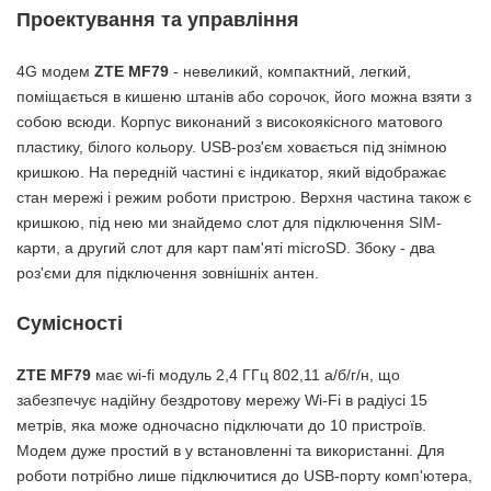
Проектування та управління
4G модем
ZTE MF79
- невеликий, компактний, легкий,
поміщається в кишеню штанів або сорочок, його можна взяти з
собою всюди. Корпус виконаний з високоякісного матового
пластику, білого кольору. USB-роз'єм ховається під знімною
кришкою. На передній частині є індикатор, який відображає
стан мережі і режим роботи пристрою. Верхня частина також є
кришкою, під нею ми знайдемо слот для підключення SIM-
карти, а другий слот для карт пам'яті microSD. Збоку - два
роз'єми для підключення зовнішніх антен.
Сумісності
ZTE MF79
має wi-fi модуль 2,4 ГГц 802,11 а/б/г/н, що
забезпечує надійну бездротову мережу Wi-Fi в радіусі 15
метрів, яка може одночасно підключати до 10 пристроїв.
Модем дуже простий в у встановленні та використанні. Для
роботи потрібно лише підключитися до USB-порту комп'ютера,